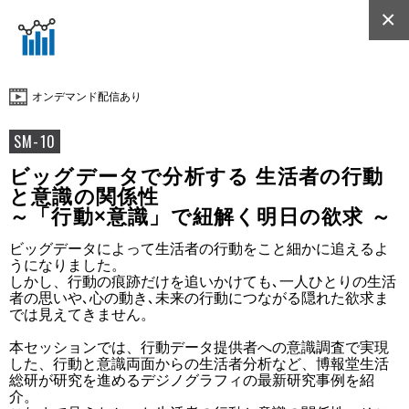
×
オンデマンド配信あり
SM-10
ビッグデータで分析する 生活者の行動
と意識の関係性
～「行動×意識」で紐解く明日の欲求 ～
ビッグデータによって生活者の行動をこと細かに追えるよ
うになりました。

しかし、行動の痕跡だけを追いかけても､一人ひとりの生活
者の思いや､心の動き､未来の行動につながる隠れた欲求ま
では見えてきません。

本セッションでは、行動データ提供者への意識調査で実現
した、行動と意識両面からの生活者分析など、博報堂生活
総研が研究を進めるデジノグラフィの最新研究事例を紹
介。
