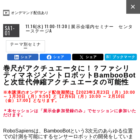
×
オンデマンド配信あり
11.16(水) 11:00-11:30 | 展示会場内セミナー センタ
SA1-
ーステージA
01
テーマ別セミナ
ー
シェア
シェア
シェア
ブックマーク
巻尺がアクチュエータに！？ファシリ
ティマネジメントロボットBambooBot
と次世代伸縮アクチュエータの可能性
※本講演のオンデマンド配信期間は【2023年1月23日（月）10:00
～ 1月30日（月）9:59】と【2月6日（月）10:00 ～ 2月10日
（金）17:00】となります。
＊本セッションは「展示会参加登録のみ」でセッションに参加いた
だけます。
RoboSapiensは、BambooBotという3次元のあらゆる位置
での計測を可能にするセンサーロボットの開発をしていま