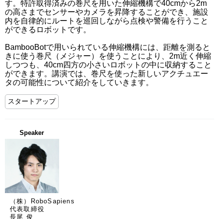
す。特許取得済みの巻尺を用いた伸縮機構で40cmから2m
の高さまでセンサーやカメラを昇降することができ、施設
内を自律的にルートを巡回しながら点検や警備を行うこと
ができるロボットです。

BambooBotで用いられている伸縮機構には、距離を測ると
きに使う巻尺（メジャー）を使うことにより、2m近く伸縮
しつつも、40cm四方の小さいロボットの中に収納すること
ができます。講演では、巻尺を使った新しいアクチュエー
タの可能性について紹介をしていきます。
スタートアップ
Speaker
（株）RoboSapiens
代表取締役
長尾 俊