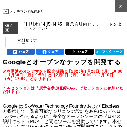
×
オンデマンド配信あり
11.17(木) 14:15-14:45 | 展示会場内セミナー センタ
SA2-
ーステージA
06
テーマ別セミナ
ー
シェア
シェア
シェア
ブックマーク
Googleとオープンなチップを開発する
※本講演のオンデマンド配信期間は【2023年1月23日（月）10:00
～ 1月30日（月）9:59】と【2月6日（月）10:00 ～ 2月10日
（金）17:00】となります。
＊本セッションは「展示会参加登録のみ」でセッションに参加いた
だけます。
Google は SkyWater Technology Foundry および Efabless 
と提携して、製造可能なシリコンの設計をあらゆるデベロ
ッパーが行えるように、完全なオープンソースのプロセス
設計キット（PDK）と関連ツールを提供しています。本セ
ッションではGoogleのオープンチップ開発プロジェクトの