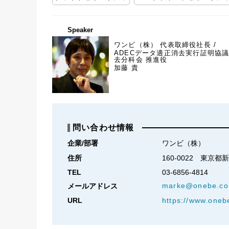
Speaker
ワンビ（株） 代表取締役社長 /
ADECデータ適正消去実行証明協議
去分科会 推進役
加藤 貴
問い合わせ情報
企業/部署
ワンビ（株）
住所
160-0022　東京都
TEL
03-6856-4814
marke@onebe.co.
メールアドレス
URL
https://www.onebe