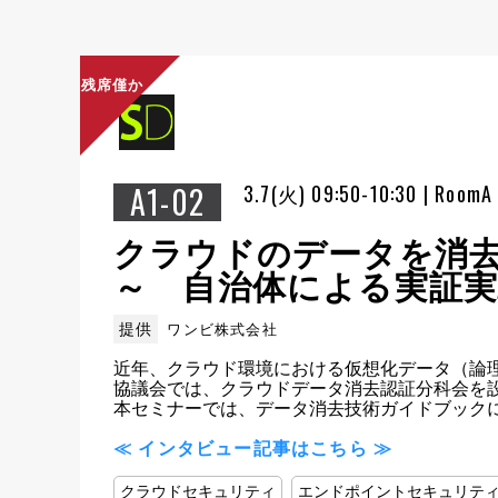
残席僅か
A1-02
3.7(火) 09:50-10:30 | RoomA
クラウドのデータを消
～ 自治体による実証実
提供
ワンビ株式会社
近年、クラウド環境における仮想化データ（論理
協議会では、クラウドデータ消去認証分科会を
本セミナーでは、データ消去技術ガイドブック
≪ インタビュー記事はこちら ≫
クラウドセキュリティ
エンドポイントセキュリテ