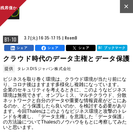
×
残席僅か
3.7(火) 16:35-17:15 | RoomB
B1-10
シェア
シェア
シェア
ブックマーク
クラウド時代のデータ主権とデータ保護
提供
タレスDISジャパン株式会社
ビジネスを取り巻く環境は、クラウド環境が当たり前にな
り、コロナ後はますます多様化し複雑になっています。

企業のセキュリティを考えるときに、このようなビジネス
環境は無視できず、オンプレミス、マルチクラウド、分散
ネットワークと自分のデータや重要な情報資産がどこにあ
るのか、どう保護したら良いのか、を検討する必要があり
ます。今回Thalesはこのようなビジネス環境と攻撃のトレ
ンドを考慮し、「データ主権」を意識した「データ保護」
の方法論についてThalesのノウハウをもとに考察してみた
いと思います。