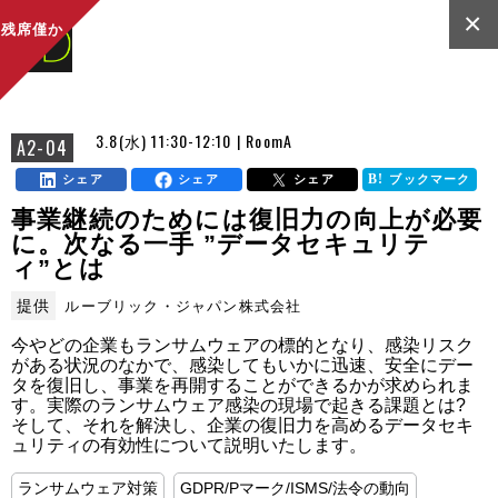
×
残席僅か
3.8(水) 11:30-12:10 | RoomA
A2-04
シェア
シェア
シェア
ブックマーク
事業継続のためには復旧力の向上が必要
に。次なる一手 ”データセキュリテ
ィ”とは
提供
ルーブリック・ジャパン株式会社
今やどの企業もランサムウェアの標的となり、感染リスク
がある状況のなかで、感染してもいかに迅速、安全にデー
タを復旧し、事業を再開することができるかが求められま
す。実際のランサムウェア感染の現場で起きる課題とは? 
そして、それを解決し、企業の復旧力を高めるデータセキ
ュリティの有効性について説明いたします。
ランサムウェア対策
GDPR/Pマーク/ISMS/法令の動向