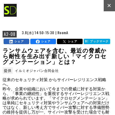
×
3.8(水) 14:50-15:30 | RoomA
A2-08
シェア
シェア
シェア
ブックマーク
ランサムウェアを含む、最近の脅威か
ら耐性を生み出す新しい「マイクロセ
グメンテーション」とは？
提供
イルミオジャパン合同会社
従来のセキュリティ対策 からサイバーレジリエンス戦略
へ。

昨今、企業や組織において今までの脅威に対する対策か
ら、「事業の継続性」を重視するサイバーレジリエンス戦
略が求められています。「マイクロセグメンテーション」
は単純にセキュリティ対策やランサムウェアへの対策だけ
ではなく、新しい考え方でサイバー攻撃に対する準備態勢
の維持を提供し万が一、サイバー攻撃を受けた場合でも耐