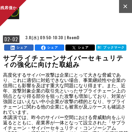
×
残席僅か
3.8(水) 09:50-10:30 | RoomD
D2-02
シェア
シェア
シェア
ブックマーク
サプライチェーンサイバーセキュリテ
ィの強化に向けた取組み
高度化するサイバー攻撃は企業にとって大きな脅威であ
り、これに適切に対処できない場合、事業継続性や企業の
信用にも影響を及ぼす重大な問題になり得ます。また、近
年、攻撃対象企業の取引先といったサプライチェーン上の
弱点となり得る部分を狙った攻撃も増加しており、対策が
強固とはいえない中小企業が攻撃の標的となり、サプライ
チェーンに関わる他の企業にも被害が及ぶケースも確認さ
れています。

本講演では、昨今のサイバー空間における脅威動向をふり
返るとともに、産業界が一体となって設立された「サプラ
イチェーン・サイバーセキュリティ・コンソーシアム