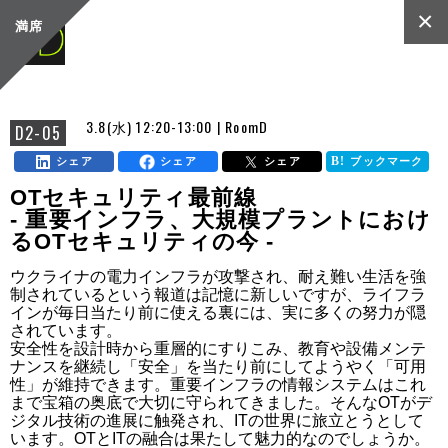
×
満席
3.8(水) 12:20-13:00 | RoomD
D2-05
シェア
シェア
シェア
ブックマーク
OTセキュリティ最前線
- 重要インフラ、大規模プラントにおけ
るOTセキュリティの今 -
ウクライナの電力インフラが攻撃され、耐え難い生活を強
制されているという報道は記憶に新しいですが、ライフラ
インが毎日当たり前に使える裏には、実に多くの努力が隠
されています。

安全性を設計時から重層的にすりこみ、教育や設備メンテ
ナンスを継続し「安全」を当たり前にしてようやく「可用
性」が維持できます。重要インフラの情報システムはこれ
まで宝箱の奥底で大切に守られてきました。そんなOTがデ
ジタル技術の進展に触発され、ITの世界に旅立とうとして
います。OTとITの融合は果たして魅力的なのでしょうか。