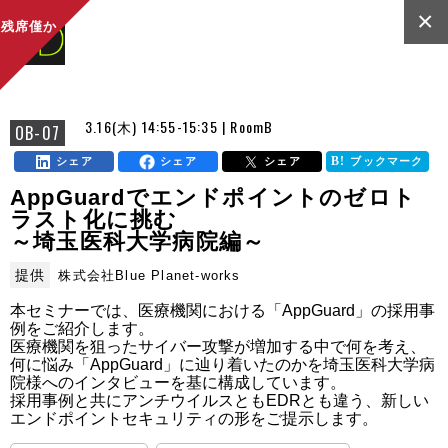
×
残席僅か
3.16(木) 14:55-15:35 | RoomB
OB-07
シェア
シェア
シェア
ブックマーク
AppGuardでエンドポイントのゼロト
ラスト化に挑む
～埼玉医科大学病院編～
提供
株式会社Blue Planet-works
本セミナーでは、医療機関における「AppGuard」の採用事
例をご紹介します。

医療機関を狙ったサイバー攻撃が増加する中で何を考え、
何に悩み「AppGuard」に辿り着いたのかを埼玉医科大学病
院様へのインタビューを基に構成しています。

採用事例と共にアンチウイルスともEDRとも違う、新しい
エンドポイントセキュリティの形をご提示します。