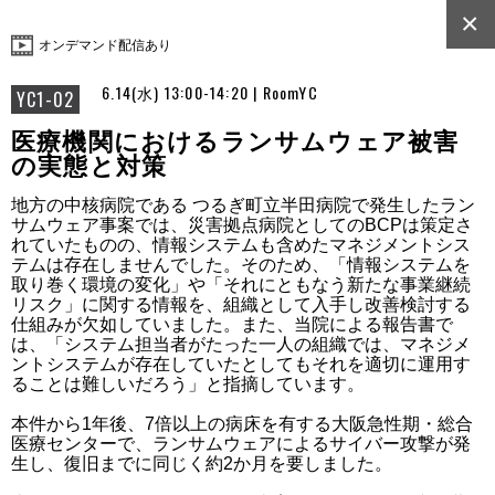
×
オンデマンド配信あり
6.14(水) 13:00-14:20 | RoomYC
YC1-02
医療機関におけるランサムウェア被害
の実態と対策
地方の中核病院である つるぎ町立半田病院で発生したラン
サムウェア事案では、災害拠点病院としてのBCPは策定さ
れていたものの、情報システムも含めたマネジメントシス
テムは存在しませんでした。そのため、「情報システムを
取り巻く環境の変化」や「それにともなう新たな事業継続
リスク」に関する情報を、組織として入手し改善検討する
仕組みが欠如していました。また、当院による報告書で
は、「システム担当者がたった一人の組織では、マネジメ
ントシステムが存在していたとしてもそれを適切に運用す
ることは難しいだろう」と指摘しています。

本件から1年後、7倍以上の病床を有する大阪急性期・総合
医療センターで、ランサムウェアによるサイバー攻撃が発
生し、復旧までに同じく約2か月を要しました。
