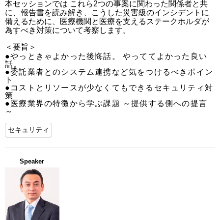
本セッションでは これら2つの事案に関わった関係者と共
に、報告書を読み解き、こうした災害級のインシデントに
備えるために、医療機関と医療を支えるステークホルダが
為すべき対策について考察します。
＜要旨＞
●やっときゃよかった後悔話。 やっててよかった良い
話。

●委託業者とのシステム連携など気をつけるべきポイン
ト

●コストとリソースが少なくてもできるセキュリティ対
策

●医療業界の特徴から学ぶ課題 ～提供する側への提言
～
セキュリティ
Speaker