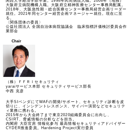
関西大学経済学部卒業。1998年民間病院入職。2008年（地独）
大阪府立病院機構入職。大阪府立精神医療センター事務局配属。
2018年、大阪急性期・総合医療センター事務局経営企画リーダー
就任。2021年同センター経営企画マネージャー就任。現在に至
る。

〈関係団体の委員〉

公益社団法人 全国自治体病院協議会　臨床指標評価検討委員会作
業部会
Chair
（株）ＦＦＲＩセキュリティ
yaraiサービス本部 セキュリティサービス部長
中西 克彦
大手SIベンダにてWAFの開発/サポート、セキュリティ診断を皮
切りに、インシデントレスポンス、サイバー演習などセキュリテ
ィ業務に携わる。 

2015年から大会終了まで東京2020組織委員会に出向し、
CSIRT、脅威情報の分析などを担当。 

内閣府 大臣官房 情報化参与 最高情報セキュリティアドバイザー 

CYDER推進委員。Hardening Project実行委員 
