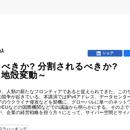
mA
シェア
べきか? 分割されるべきか?
る地殻変動～
り、人類の新たなフロンティアであると捉えられてきた。この
競争が起きている。本講演ではIPv4アドレス、データセンタ
アのウクライナ侵攻などを契機に、グローバルに単一のネット
やEUなどの国際機関などでの議論から明らかにする。その上で
が、企業の経営戦略を担う方々にとって、サイバー空間とサイ
フラハッキング