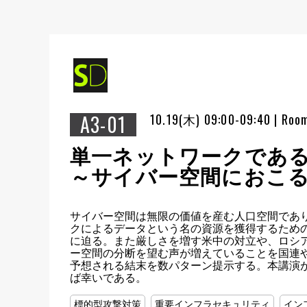
A3-01
10.19(木) 09:00-09:40 | Roo
単一ネットワークである
～サイバー空間におこ
サイバー空間は無限の価値を産む人口空間であ
クによるデータという名の資源を獲得するための
に迫る。また厳しさを増す米中の対立や、ロシ
ー空間の分断を望む声が増えていることを国連
予想される結末を数パターン提示する。本講演
ば幸いである。
標的型攻撃対策
重要インフラセキュリティ
イン