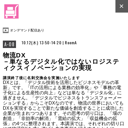
×
オンデマンド配信あり
10.12(木) 13:50-14:20 | RoomA
A-08
物流DX
－単なるデジタル化ではないロジステ
ィクスイノベーションの実現
講演終了後に名刺交換会を実施いたします
DXとは、「デジタル技術を活用したビジネスモデルの革
新」です。「ITの活用による業務の効率化」や「事務の電
子化による生産性の向上」などは単なる「デジタル化」に
過ぎません。「デジタルでビジネスをトランスフォーメー
ションする」からこそDXなのです。物流の世界においても
DXを実現することで新たな価値を創造することに成功した
企業が生まれつつあります。その思考の切り口は、「場の
創造」「非効率の解消」「需給の拡大」「収益機会の拡
張」の4つに整理されます。本講演では、それぞれの切り口