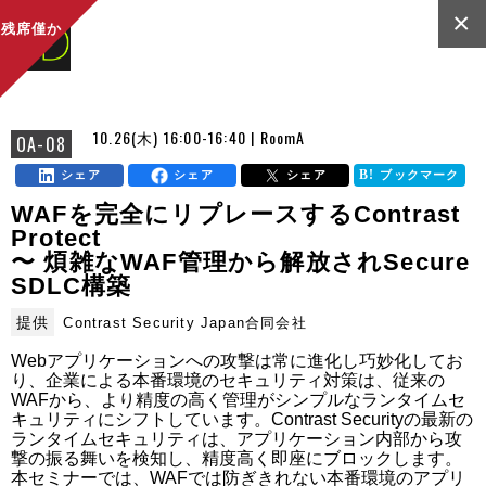
×
残席僅か
10.26(木) 16:00-16:40 | RoomA
OA-08
シェア
シェア
シェア
ブックマーク
WAFを完全にリプレースするContrast
Protect
〜 煩雑なWAF管理から解放されSecure
SDLC構築
提供
Contrast Security Japan合同会社
Webアプリケーションへの攻撃は常に進化し巧妙化してお
り、企業による本番環境のセキュリティ対策は、従来の
WAFから、より精度の高く管理がシンプルなランタイムセ
キュリティにシフトしています。Contrast Securityの最新の
ランタイムセキュリティは、アプリケーション内部から攻
撃の振る舞いを検知し、精度高く即座にブロックします。
本セミナーでは、WAFでは防ぎきれない本番環境のアプリ