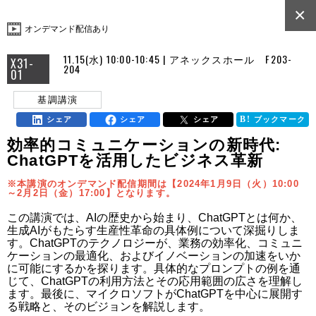
×
オンデマンド配信あり
11.15(水) 10:00-10:45 | アネックスホール F203-
X31-
204
01
基調講演
シェア
シェア
シェア
ブックマーク
効率的コミュニケーションの新時代:
ChatGPTを活用したビジネス革新
※本講演のオンデマンド配信期間は【2024年1月9日（火）10:00
～2月2日（金）17:00】となります。
この講演では、AIの歴史から始まり、ChatGPTとは何か、
生成AIがもたらす生産性革命の具体例について深掘りしま
す。ChatGPTのテクノロジーが、業務の効率化、コミュニ
ケーションの最適化、およびイノベーションの加速をいか
に可能にするかを探ります。具体的なプロンプトの例を通
じて、ChatGPTの利用方法とその応用範囲の広さを理解し
ます。最後に、マイクロソフトがChatGPTを中心に展開す
る戦略と、そのビジョンを解説します。