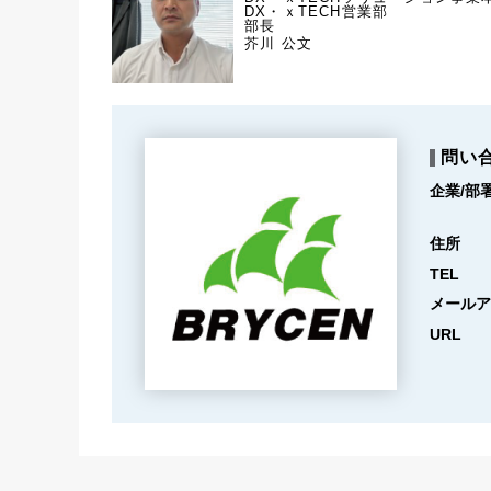
DX・ｘTECH営業部
部長
芥川 公文
問い
企業/部
住所
TEL
メールア
URL