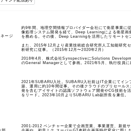
ンデマンド配信あり
約9年間、地理空間情報プロバイダー会社にて衛星事業に従事
像処理システム開発を経て、Deep Learningによる
マネージ
を務める。その後、Deep Learningを活用したリモー
また、2015年12月より産業技術総合研究所人工知能研
析研究に従事。（2015年12月〜2020年2月）

2018年4月、株式会社SynspectiveにSolutions Developmen
のGeneral Managerとして参画。2021年5月、執行役
2021年SUBARU入社。SUBARU入社前はIT企業に
築、運用に約10年間従事。その後クラウドのプリセールスエン
発を含むアイサイトの認識ソフトウェア開発やCG技術を活
をリード。2023年10月よりSUBARU Lab副所長を兼任。
2001-2012 ベンチャー企業で企画営業、事業運営、新
本部
企画や、初音ミク スーパーGT参戦企画等時代変化に即し