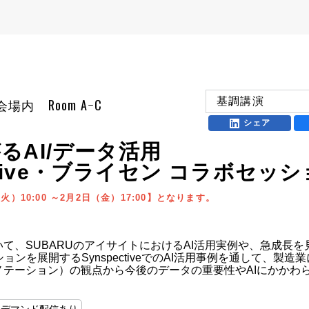
基調講演
 展示会場内 Room AｰC
シェア
るAI/データ活用
ective・ブライセン コラボセッ
）10:00 ～2月2日（金）17:00】となります。
て、SUBARUのアイサイトにおけるAI活用実例や、急成長
ンを展開するSynspectiveでのAI活用事例を通して、製造
ノテーション）の観点から今後のデータの重要性やAIにかかわ