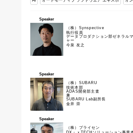
AI
オートモーティブ ソフトウエア エキスポ
オ
Speaker
（株）Synspective
執行役員
データプロダクション部ゼネラル
ャー
今泉 友之
Speaker
（株）SUBARU
技術本部
ADAS開発部主査
兼
SUBARU Lab副所長
金井 崇
Speaker
（株）ブライセン
DX・ｘTECHソリューション事業