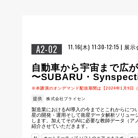
A2-02
11.16(木) 11:30-12:15 |
自動車から宇宙まで広が
〜SUBARU・Synsp
※本講演のオンデマンド配信期間は【2024年1月9日（火
提供
株式会社ブライセン
製造業におけるAI導入の今までとこれからについ
星の開発・運用そして衛星データ解析ソリューショ
します。加えてそのAIに必要な教師データ（ア
紹介させていただきます。