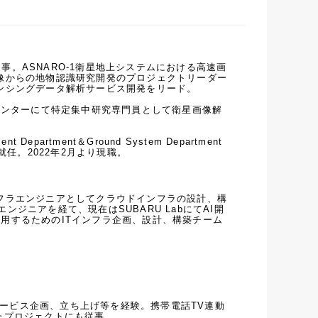
。ASNARO-1衛星地上システムにおける高速画
衛星画像からの地物認識研究開発のプロジェクトリーダー
トセンシングデータ解析サービス開発をリード。

究センターにて特定集中研究専門員として衛星画像解
t Department＆Ground System Department
員に就任。2022年2月より現職。
てインフラエンジニアとしてクラウドインフラの設計、構
ジニアを経て、現在はSUBARU LabにてAI開
用するためのITインフラ企画、設計、構築チーム
規サービス企画、立ち上げ等を経験。携帯電話TV連動
たプロジェクトにも従事。
