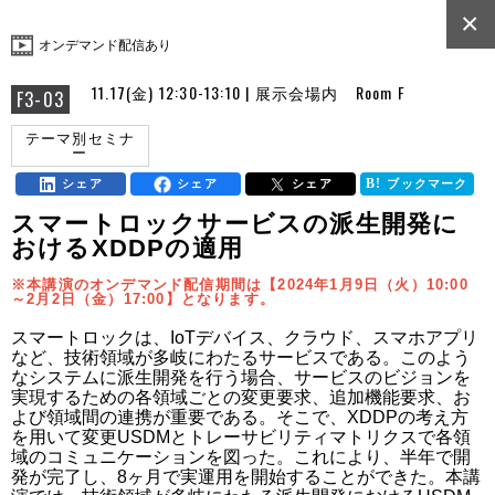
×
オンデマンド配信あり
11.17(金) 12:30-13:10 | 展示会場内 Room F
F3-03
テーマ別セミナ
ー
シェア
シェア
シェア
ブックマーク
スマートロックサービスの派生開発に
おけるXDDPの適用
※本講演のオンデマンド配信期間は【2024年1月9日（火）10:00
～2月2日（金）17:00】となります。
スマートロックは、IoTデバイス、クラウド、スマホアプリ
など、技術領域が多岐にわたるサービスである。このよう
なシステムに派生開発を行う場合、サービスのビジョンを
実現するための各領域ごとの変更要求、追加機能要求、お
よび領域間の連携が重要である。そこで、XDDPの考え方
を用いて変更USDMとトレーサビリティマトリクスで各領
域のコミュニケーションを図った。これにより、半年で開
発が完了し、8ヶ月で実運用を開始することができた。本講