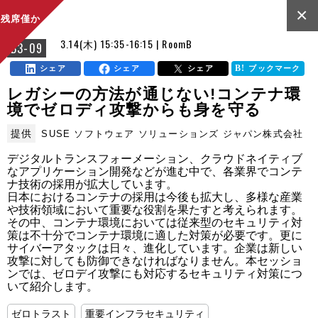
×
残席僅か
3.14(木) 15:35-16:15 | RoomB
B3-09
シェア
シェア
シェア
ブックマーク
レガシーの方法が通じない!コンテナ環
境でゼロディ攻撃からも身を守る
提供
SUSE ソフトウェア ソリューションズ ジャパン株式会社
デジタルトランスフォーメーション、クラウドネイティブ
なアプリケーション開発などが進む中で、各業界でコンテ
ナ技術の採用が拡大しています。

日本におけるコンテナの採用は今後も拡大し、多様な産業
や技術領域において重要な役割を果たすと考えられます。
その中、コンテナ環境においては従来型のセキュリティ対
策は不十分でコンテナ環境に適した対策が必要です。更に
サイバーアタックは日々、進化しています。企業は新しい
攻撃に対しても防御できなければなりません。本セッショ
ンでは、ゼロデイ攻撃にも対応するセキュリティ対策につ
いて紹介します。
ゼロトラスト
重要インフラセキュリティ