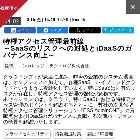
×
残席僅か
3.15(金) 15:40-16:20 | RoomA
A4-09
シェア
シェア
シェア
ブックマーク
特権アクセス管理最前線
～SaaSのリスクへの対処とiDaaSのガ
バナンス向上～
提供
エンカレッジ・テクノロジ株式会社
クラウドシフトが急速に進み、昨今の企業のシステム環境
は、オンプレミスに加えて、各種SaaS、ハイブリッドクラ
ウドというように複雑化しています。特にSaaSは固有のリ
スクが存在し、特権アクセス管理の強化が急務です。

本セッションでは、クラウド、特にSaaSにおける特権アク
セス管理のポイントを解説するとともに、弊社の次世代型
特権アクセス管理ソリューション『ESS AdminONE』の貢
献点およびiDaaSのガバナンスに貢献する次期バージョン
の概要を解説いたします。
クラウドセキュリティ
情報漏洩対策
認証 / ID管理