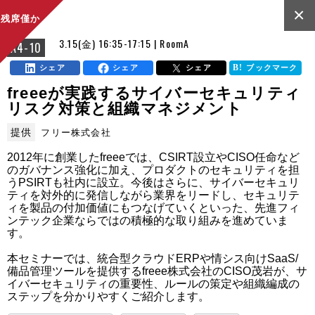
×
残席僅か
3.15(金) 16:35-17:15 | RoomA
A4-10
シェア
シェア
シェア
ブックマーク
freeeが実践するサイバーセキュリティ
リスク対策と組織マネジメント
提供
フリー株式会社
2012年に創業したfreeeでは、CSIRT設立やCISO任命など
のガバナンス強化に加え、プロダクトのセキュリティを担
うPSIRTも社内に設立。今後はさらに、サイバーセキュリ
ティを対外的に発信しながら業界をリードし、セキュリテ
ィを製品の付加価値にもつなげていくといった、先進フィ
ンテック企業ならではの積極的な取り組みを進めていま
す。

本セミナーでは、統合型クラウドERPや情シス向けSaaS/
備品管理ツールを提供するfreee株式会社のCISO茂岩が、サ
イバーセキュリティの重要性、ルールの策定や組織編成の
ステップを分かりやすくご紹介します。