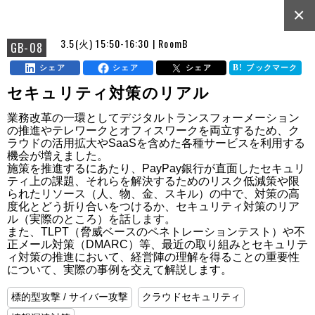
×
3.5(火) 15:50-16:30 | RoomB
GB-08
シェア
シェア
シェア
ブックマーク
セキュリティ対策のリアル
業務改革の一環としてデジタルトランスフォーメーション
の推進やテレワークとオフィスワークを両立するため、ク
ラウドの活用拡大やSaaSを含めた各種サービスを利用する
機会が増えました。

施策を推進するにあたり、PayPay銀行が直面したセキュリ
ティ上の課題、それらを解決するためのリスク低減策や限
られたリソース（人、物、金、スキル）の中で、対策の高
度化とどう折り合いをつけるか、セキュリティ対策のリア
ル（実際のところ）を話します。

また、TLPT（脅威ベースのペネトレーションテスト）や不
正メール対策（DMARC）等、最近の取り組みとセキュリテ
ィ対策の推進において、経営陣の理解を得ることの重要性
について、実際の事例を交えて解説します。
標的型攻撃 / サイバー攻撃
クラウドセキュリティ