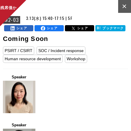
×
残席僅か
3.13(水) 15:40-17:15 | 5F
W2-03
シェア
シェア
シェア
ブックマーク
Coming Soon
PSIRT / CSIRT
SOC / Incident response
Human resource development
Workshop
Speaker
Speaker