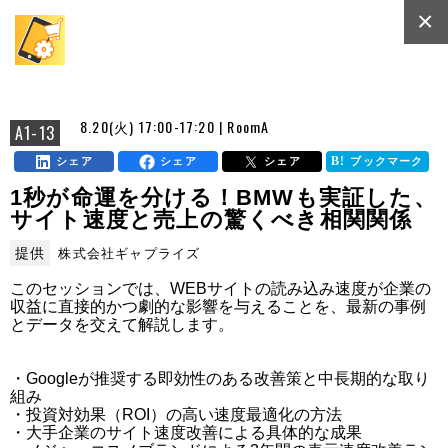
×
8.20(火) 17:00-17:20 | RoomA
A1-13
シェア
シェア
シェア
ブックマーク
1秒が命運を分ける！BMWも実証した、
サイト速度と売上の驚くべき相関関係
提供
株式会社ギャプライズ
このセッションでは、WEBサイトの読み込み速度が企業の
収益に直接的かつ劇的な影響を与えることを、最新の事例
とデータを交えて解説します。

・Googleが推奨する即効性のある改善策と中長期的な取り
組み

・投資対効果（ROI）の高い速度最適化の方法

・大手企業のサイト速度改善による具体的な成果
