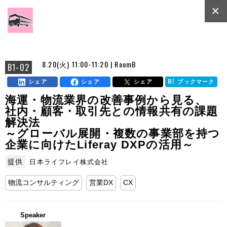
×
8.20(火) 11:00-11:20 | RoomB
B1-02
シェア
シェア
シェア
ブックマーク
海運・物流業界の改善事例から見る、
社内・顧客・取引先との情報共有の課題
解決法
～グローバル展開・複数の事業部を持つ
企業に向けたLiferay DXPの活用～
提供
日本ライフレイ株式会社
物流コンサルティング
営業DX
CX
Speaker