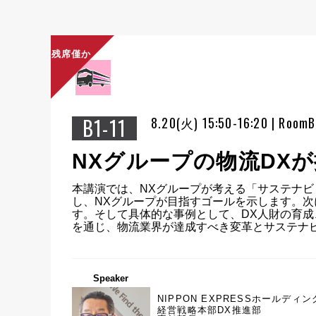
残席僅か
B1-11
8.20(火) 15:50-16:20 | RoomB
NXグループの物流DX
本講演では、NXグループが考える「サステナ
し、NXグループが目指すゴールを示します。次
す。そして具体的な事例として、DX人財の育
を通じ、物流業界が達成すべき変革とサステナ
Speaker
NIPPON EXPRESSホールディ
経営戦略本部DX推進部