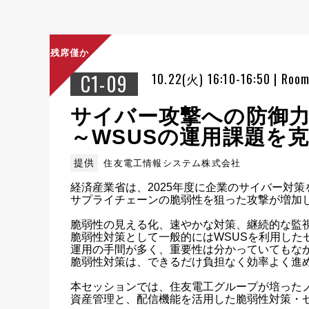
残席僅か
C1-09
10.22(火) 16:10-16:50 | Roo
サイバー攻撃への防御
～WSUSの運用課題を
提供
住友電工情報システム株式会社
経済産業省は、2025年度に企業のサイバー対策
サプライチェーンの脆弱性を狙った攻撃が増加し
脆弱性の見える化、速やかな対策、継続的な監視
脆弱性対策として一般的にはWSUSを利用した
運用の手間が多く、重要性は分かっていてもなか
脆弱性対策は、できるだけ負担なく効率よく進め
本セッションでは、住友電工グループが培ったノウ
資産管理と、配信機能を活用した脆弱性対策・