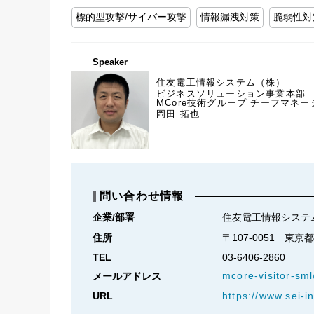
標的型攻撃/サイバー攻撃
情報漏洩対策
脆弱性対
Speaker
住友電工情報システム（株）
ビジネスソリューション事業本部
MCore技術グループ チーフマネー
岡田 拓也
問い合わせ情報
企業/部署
住友電工情報システ
住所
〒107-0051　東
TEL
03-6406-2860
mcore-visitor-sml
メールアドレス
URL
https://www.sei-i