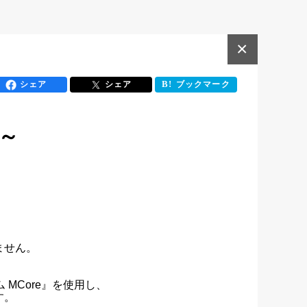
×
シェア
シェア
ブックマーク
は
～


せん。

Core』を使用し、

す。