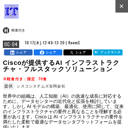
×
軽食付き
10.17(木) 12:40-13:20 | RoomC
OC-04
シェア
シェア
シェア
ブックマーク
Ciscoが提供するAI インフラストラク
チャ・フルスタックソリューション
※軽食付き：限定 70食
提供
シスコシステムズ合同会社
世界中の組織は、人工知能（AI）の急速な成長に対応する
ために、データセンターの近代化と拡張を検討していま
す。しかし AI モデルの構築、最適化、使用に関して、従来
のインフラストラクチャの要件と異なることを理解する必
要があります。Cisco は AI インフラストラクチャの要件を
満たした柔軟で最適なデータセンタプラットフォームを提
供いたします。
