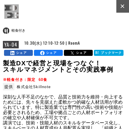
×
軽食付き
10.30(水) 12:10-12:50 | RoomA
YA-04
シェア
シェア
シェア
ブックマーク
製造DXで経営と現場をつなぐ！
スキルマネジメントとその実践事例
※軽食付き：限定 60食
提供
株式会社Skillnote
深刻な人手不足のなかで、品質と技術力を維持・向上する
ためには、先々を見据えた柔軟かつ的確な人材活用が求め
られています。特に製造業では専門性の高い技術や技能が
必要とされるため、工場や拠点ごとの人材ポートフォリオ
の確立や人材確保が不可欠です。

講演では、技術・技能人材のスキルをデータベース化し、
スキルベースの人材育成や人員配置を実現し、「組織と人