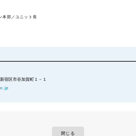
ン本部／ユニット長
京都新宿区市谷加賀町１－１
o.jp
閉じる