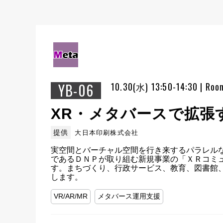
YB-06
10.30(水) 13:50-14:30 | Roo
XR・メタバースで拡張
提供
大日本印刷株式会社
実空間とバーチャル空間を行き来するパラレル
であるＤＮＰが取り組む新規事業の「ＸＲコミ
す。まちづくり、行政サービス、教育、図書館
します。
VR/AR/MR
メタバース運用支援