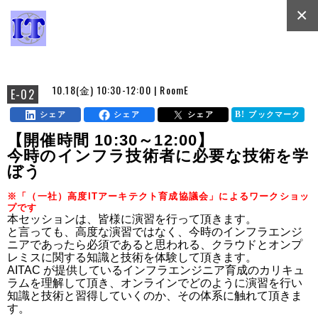
×
10.18(金) 10:30-12:00 | RoomE
E-02
シェア
シェア
シェア
ブックマーク
【開催時間 10:30～12:00】
今時のインフラ技術者に必要な技術を学
ぼう
※「（一社）高度ITアーキテクト育成協議会」によるワークショッ
プです
本セッションは、皆様に演習を行って頂きます。

と言っても、高度な演習ではなく、今時のインフラエンジ
ニアであったら必須であると思われる、クラウドとオンプ
レミスに関する知識と技術を体験して頂きます。

AITAC が提供しているインフラエンジニア育成のカリキュ
ラムを理解して頂き、オンラインでどのように演習を行い
知識と技術と習得していくのか、その体系に触れて頂きま
す。
