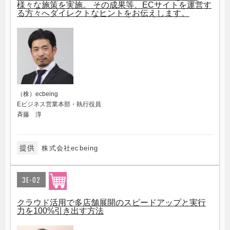
様々な施策を実施。 その成果等、ECサイトを運営す
る方々へダイレクトなヒントをお伝えします。
（株）ecbeing
Eビジネス営業本部・執行役員
斉藤 淳
提供
株式会社ecbeing
3E-02
クラウド活用で多店舗展開のスピードアップと実行
力を100%引き出す方法