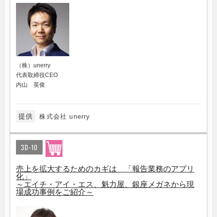
（株）unerry
代表取締役CEO
内山 英俊
提供
株式会社 unerry
3D-10
売上を拡大するためのカギは 「報告業務のアプリ
化」
～エイチ・アイ・エス、魁力屋、銀座メガネから現
場成功事例をご紹介～