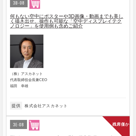
3B-08
何もない空中にポスターや3D画像・動画までも美し
く描き出せ、操作も可能な「空中ディスプレイテク
ノロジー」を使用例も含めご紹介
（株）アスカネット
代表取締役会長兼CEO
福田 幸雄
提供
株式会社アスカネット
3E-08
残席僅か