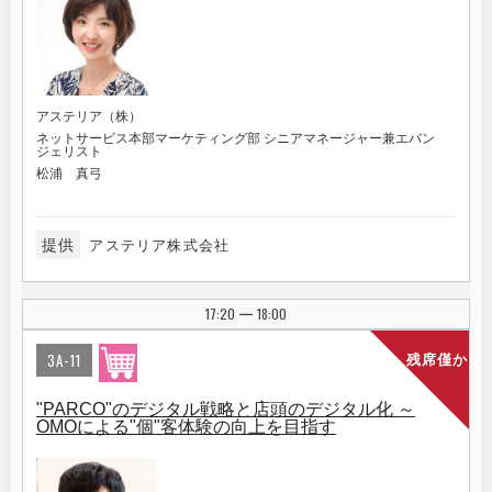
アステリア（株）
ネットサービス本部マーケティング部 シニアマネージャー兼エバン
ジェリスト
松浦 真弓
提供
アステリア株式会社
17:20
18:00
|
3A-11
残席僅か
"PARCO"のデジタル戦略と店頭のデジタル化 ～
OMOによる"個"客体験の向上を目指す