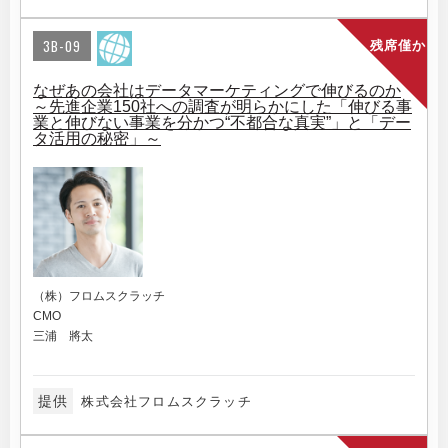
3B-09
残席僅か
なぜあの会社はデータマーケティングで伸びるのか
～先進企業150社への調査が明らかにした「伸びる事
業と伸びない事業を分かつ“不都合な真実”」と「デー
タ活用の秘密」～
（株）フロムスクラッチ
CMO
三浦 將太
提供
株式会社フロムスクラッチ