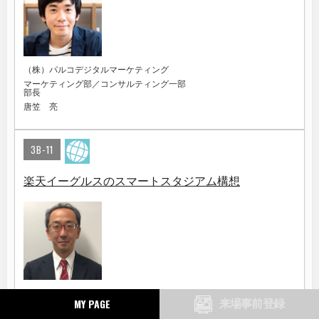
（株）パルコデジタルマーケティング
マーケティング部／コンサルティング一部
部長
唐笠 亮
3B-11
楽天イーグルスのスマートスタジアム構想
（株）楽天野球団
MY PAGE
来場事前登録
事業本部 本部長