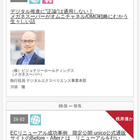
デジタル推進に”正論”は通用しない！
メガネスーパーがオムニチャネル/OMO戦略にむかう
生々しい話
（株）ビジョナリーホールディングス
（メガネスーパー）
執行役員 デジタルエクスペリエンス事業本部
川添 隆
09:35
10:15
|
3A-02
残席僅か
ECリニューアル成功事例 限定公開 unico公式通販
サイトのBefore・Afterとは リニューアルを行い