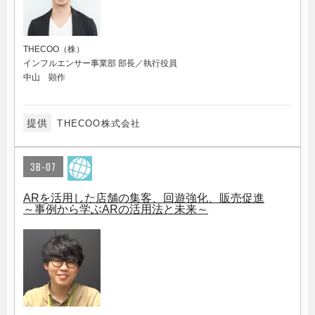
THECOO（株）
インフルエンサー事業部 部長／執行役員
中山 顕作
提供
THECOO株式会社
3B-07
ARを活用した店舗の集客、回遊強化、販売促進
～事例から学ぶARの活用法と未来～