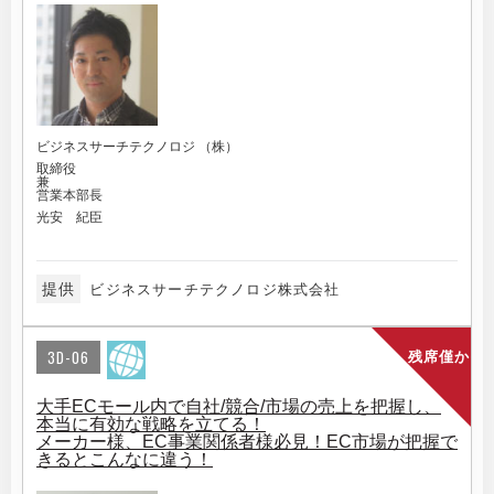
ビジネスサーチテクノロジ （株）
取締役
兼
営業本部長
光安 紀臣
提供
ビジネスサーチテクノロジ株式会社
3D-06
残席僅か
大手ECモール内で自社/競合/市場の売上を把握し、
本当に有効な戦略を立てる！
メーカー様、EC事業関係者様必見！EC市場が把握で
きるとこんなに違う！