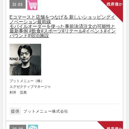
3E-09
残席僅か
Eコマースと店舗をつなげる 新しいショッピングイ
ノベーション最前線
モバイルオーダーを使った事前決済注文の可能性と
最新事例 #飲食#スポーツ#リテール#イベント#イン
バウンド#宿泊施設
プットメニュー（株）
エグゼクティブマネージャ
村井 芸典
提供
プットメニュー株式会社
残席僅か