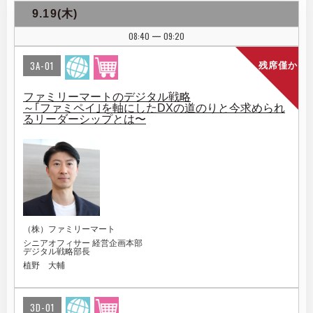
9.19(木)
08:40
09:20
|
3A-01
残席僅か
ファミリーマートのデジタル戦略
～｢ファミペイ｣を軸にしたDXの道のりと今求められ
るリーダーシップとは〜
（株）ファミリーマート
シニアオフィサー 経営企画本部
デジタル戦略部長
植野 大輔
3D-01