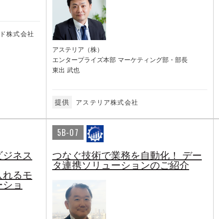
ド株式会社
アステリア（株）
エンタープライズ本部 マーケティング部・部長
東出 武也
提供
アステリア株式会社
5B-07
ビジネス
つなぐ技術で業務を自動化！ デー
タ連携ソリューションのご紹介
入れるモ
ーショ