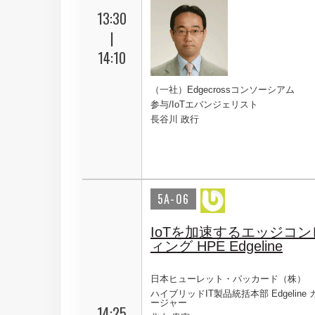
13:30
|
14:10
（一社）Edgecrossコンソーシアム
参与/IoTエバンジェリスト
長谷川 政行
5A-06
IoTを加速するエッジコ
ィング HPE Edgeline
日本ヒューレット・パッカード（株）
ハイブリッドIT製品統括本部 Edgeline
ージャー
14:25