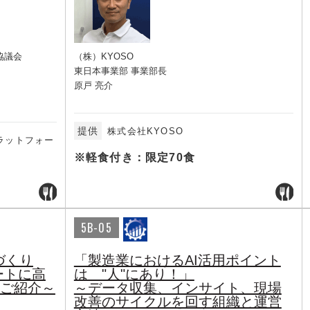
協議会
（株）KYOSO
東日本事業部 事業部長
原戸 亮介
提供
株式会社KYOSO
ラットフォー
※軽食付き：限定70食
5B-05
づくり
「製造業におけるAI活用ポイント
ートに高
は "人"にあり！」
」のご紹介～
～データ収集、インサイト、現場
改善のサイクルを回す組織と運営