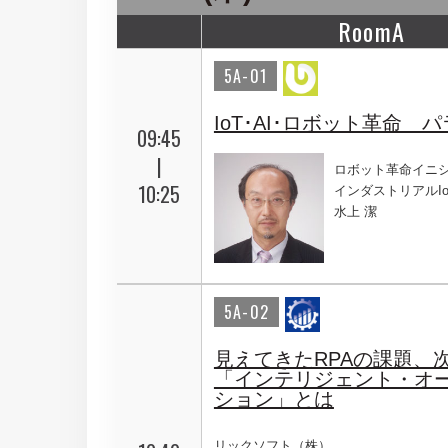
RoomA
5A-01
IoT･AI･ロボット革命
09:45
|
ロボット革命イニ
10:25
インダストリアルI
水上 潔
5A-02
見えてきたRPAの課題、
「インテリジェント・オ
ション」とは
リックソフト（株）