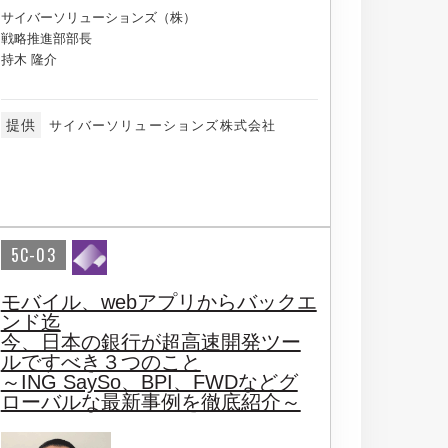
サイバーソリューションズ（株）
戦略推進部部長
持木 隆介
提供
サイバーソリューションズ株式会社
5C-03
モバイル、webアプリからバックエ
ンド迄
今、日本の銀行が超高速開発ツー
ルですべき３つのこと
～ING SaySo、BPI、FWDなどグ
ローバルな最新事例を徹底紹介～