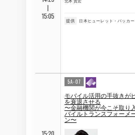
北本 貴宏
|
15:05
提供
日本ヒューレット・パッカー
5A-07
モバイル活用の手抜きが
を衰退させる
〜金融機関が今こそ取り
バイルトランスフォーメ
ン〜
15:20