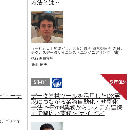
方法とは～
（一社）人工知能ビジネス創出協会 運営委員会 委員 /
テクノスデータサイエンス・エンジニアリング（株）
執行役員常務
池田 拓史
5B-06
残席僅か
ンピューテ
データ連携ツールを活用したDX実
現につながる業務自動化・効率化
手法 〜Excel業務からシステム連携
まで幅広い業務を"カイゼン"
 カテゴリマネ