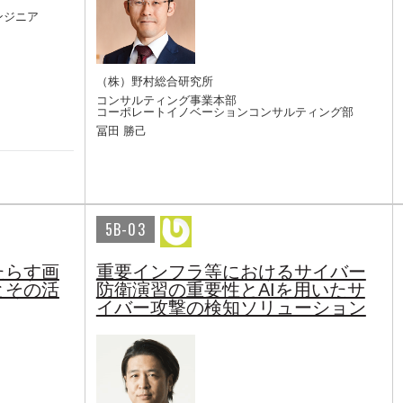
エンジニア
（株）野村総合研究所
コンサルティング事業本部
コーポレートイノベーションコンサルティング部
冨田 勝己
5B-03
たらす画
重要インフラ等におけるサイバー
とその活
防衛演習の重要性とAIを用いたサ
イバー攻撃の検知ソリューション