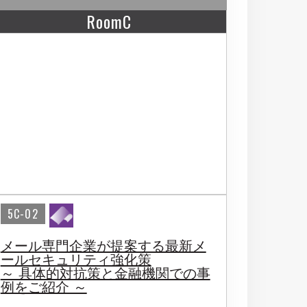
RoomC
5C-02
メール専門企業が提案する最新メ
ールセキュリティ強化策
～ 具体的対抗策と金融機関での事
例をご紹介 ～