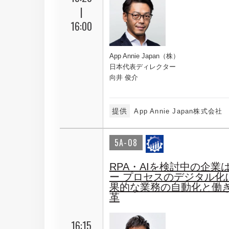
|
16:00
App Annie Japan（株）
日本代表ディレクター
向井 俊介
提供
App Annie Japan株式会社
5A-08
RPA・AIを検討中の企業
ー プロセスのデジタル化
果的な業務の自動化と働
革
16:15