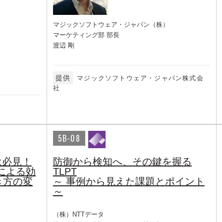
マジックソフトウェア・ジャパン（株）
マーケティング部 部長
渡辺 剛
提供
マジックソフトウェア・ジャパン株式会
社
5B-08
は必見！
防御から検知へ、その鍵を握る
による効
TLPT
き方の変
～ 事例から見えた課題とポイント
～
（株）NTTデータ