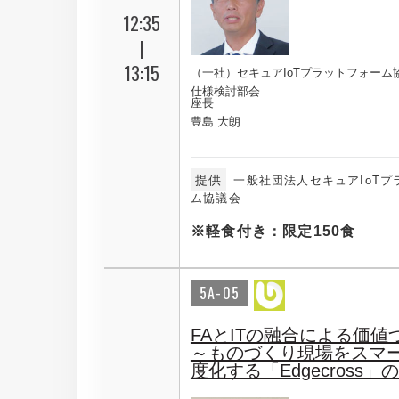
12:35
|
13:15
（一社）セキュアIoTプラットフォーム
仕様検討部会
座長
豊島 大朗
提供
一般社団法人セキュアIoTプ
ム協議会
※軽食付き：限定150食
5A-05
FAとITの融合による価値
～ものづくり現場をスマ
度化する「Edgecross