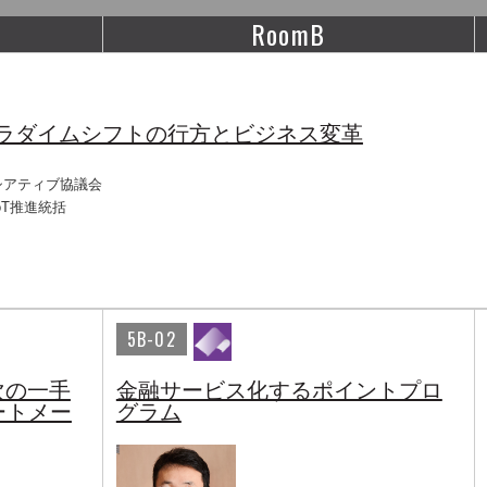
RoomB
 パラダイムシフトの行方とビジネス変革
シアティブ協議会
oT推進統括
5B-02
次の一手
金融サービス化するポイントプロ
ートメー
グラム