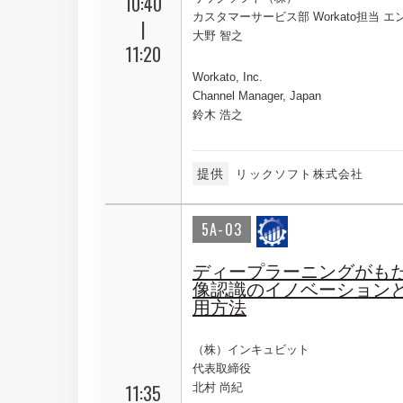
10:40
カスタマーサービス部 Workato担当 
|
大野 智之
11:20
Workato, Inc.
Channel Manager, Japan
鈴木 浩之
提供
リックソフト株式会社
5A-03
ディープラーニングがも
像認識のイノベーション
用方法
（株）インキュビット
代表取締役
11:35
北村 尚紀