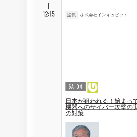
|
12:15
提供
株式会社インキュビット
5A-04
日本が狙われる！始まって
機器へのサイバー攻撃の
の対策