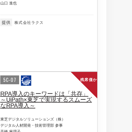
山口 進也
提供
株式会社ラクス
5C-07
残席僅か
RPA導入のキーワードは「共存」
～UiPath×東芝で実現するスムーズ
なRPA導入～
東芝デジタルソリューションズ（株）
デジタル人材開発・技術管理部 参事
高橋 麻理子