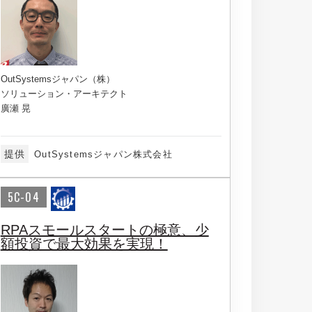
OutSystemsジャパン（株）
ソリューション・アーキテクト
廣瀬 晃
提供
OutSystemsジャパン株式会社
5C-04
RPAスモールスタートの極意、少
額投資で最大効果を実現！