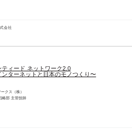
式会社
ティード ネットワーク2.0
インターネットと日本のモノつくり〜
ワークス（株）
戦略部 主管技師