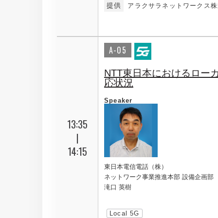
提供
アラクサラネットワークス株
A-05
NTT東日本におけるローカ
応状況
Speaker
13:35
|
14:15
東日本電信電話（株）
ネットワーク事業推進本部 設備企画部
滝口 英樹
Local 5G