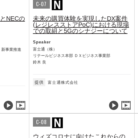
C-07
とNECの
未来の購買体験を実現したDX案件
(レジレスストアPoC)における現場
での取組と5Gのシナジーについて
Speaker
富士通（株）
 新事業推進
リテールビジネス本部 ＤＸビジネス事業部
鈴木 良
提供
富士通株式会社
C-08
ウィズコロナに向けたこれからの