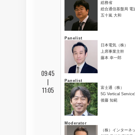
総務省
総合通信基盤局 電
五十嵐 大和
Panelist
日本電気（株）
上席事業主幹
藤本 幸一郎
09:45
|
Panelist
富士通（株）
11:05
5G Vertical Serv
後藤 知範
Moderator
（株）インターネ