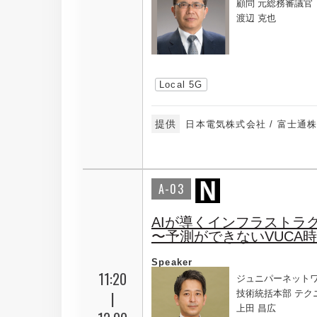
顧問 元総務審議官
渡辺 克也
Local 5G
提供
日本電気株式会社 / 富士通
A-03
AIが導くインフラストラ
〜予測ができないVUCA
Speaker
11:20
ジュニパーネット
|
技術統括本部 テク
上田 昌広