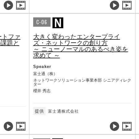
C-06
ートファ
大きく変わったエンタープライ
の課題と
ズ・ネットワークの創り方
～ ニューノーマルのあるべき姿を
求めて ～
Speaker
富士通（株）
ネットワークソリューション事業本部 シニアディレク
ター
櫻井 秀志
提供
富士通株式会社