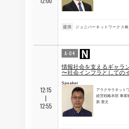
12:00
提供
ジュニパーネットワークス株
A-04
情報社会を支えるギャラン
〜社会インフラとしての
Speaker
12:15
アラクサラネット
|
経営戦略本部 事業
新 善文
12:55