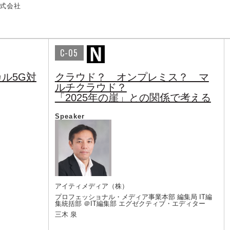
式会社
C-05
ル5G対
クラウド？ オンプレミス？ マ
ルチクラウド？
「2025年の崖」との関係で考える
Speaker
アイティメディア（株）
プロフェッショナル・メディア事業本部 編集局 IT編
集統括部 ＠IT編集部 エグゼクティブ・エディター
三木 泉