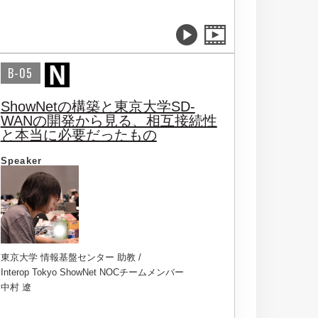
B-05
ShowNetの構築と東京大学SD-
WANの開発から見る、相互接続性
と本当に必要だったもの
Speaker
東京大学 情報基盤センター 助教 /
Interop Tokyo ShowNet NOCチームメンバー
中村 遼