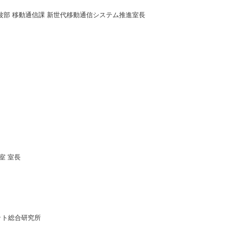
波部 移動通信課 新世代移動通信システム推進室長
ice室 室長
ット総合研究所