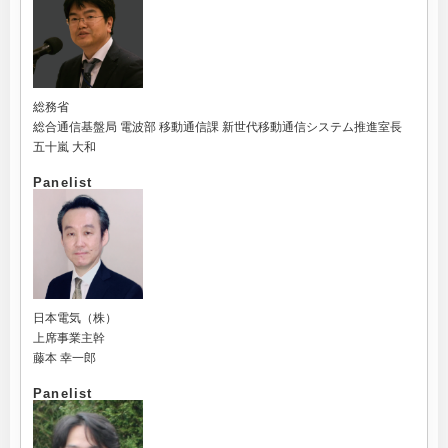
総務省
総合通信基盤局 電波部 移動通信課 新世代移動通信システム推進室長
五十嵐 大和
Panelist
日本電気（株）
上席事業主幹
藤本 幸一郎
Panelist