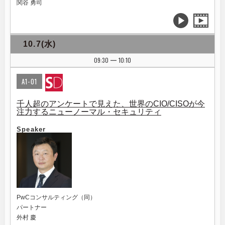
関谷 勇司
10.7(水)
09:30
10:10
|
A1-01
千人超のアンケートで見えた、世界のCIO/CISOが今
注力するニューノーマル・セキュリティ
Speaker
PwCコンサルティング（同）
パートナー
外村 慶