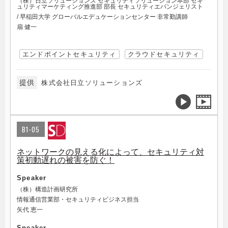
（株）日立ソリューションズ セキュリティソリューション本部 セキ
ュリティマーケティング推進部 部長 セキュリティエバンジェリスト
/ 早稲田大学 グローバルエデュケーションセンター 非常勤講師
扇 健一
エンドポイントセキュリティ
クラウドセキュリティ
提供
株式会社日立ソリューションズ
B1-05
ネットワークの見える化によって、セキュリティ対
策初動遅れの被害を防ぐ！
Speaker
（株）構造計画研究所
情報通信営業部・セキュリティビジネス担当
矢代 恵一
Speaker