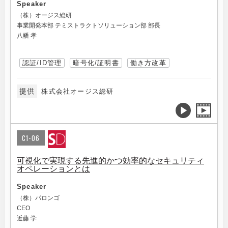
Speaker
（株）オージス総研
事業開発本部 テミストラクトソリューション部 部長
八幡 孝
認証/ID管理
暗号化/証明書
働き方改革
提供
株式会社オージス総研
C1-06
可視化で実現する先進的かつ効率的なセキュリティ
オペレーションとは
Speaker
（株）パロンゴ
CEO
近藤 学