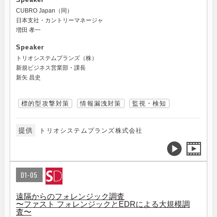
CUBRO Japan（同）
日本支社・カントリーマネージャ
増田 孝一
Speaker
トリオシステムプランズ（株）
新規ビジネス営業部・課長
新矢 昌史
標的型攻撃対策
情報漏洩対策
監視・検知
提供
トリオシステムプランズ株式会社
D1-05
遠隔からのフォレンジック調査
〜ファスト フォレンジックとEDRによる大規模調
査〜