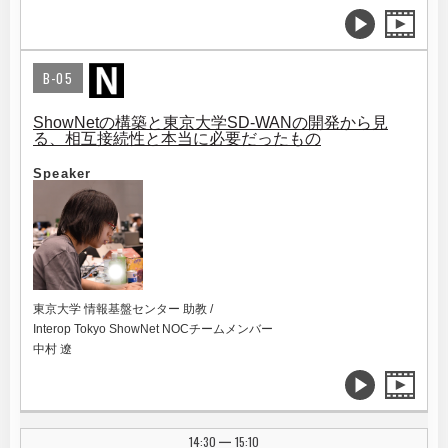
B-05
ShowNetの構築と東京大学SD-WANの開発から見
る、相互接続性と本当に必要だったもの
Speaker
東京大学 情報基盤センター 助教 /
Interop Tokyo ShowNet NOCチームメンバー
中村 遼
14:30
15:10
|