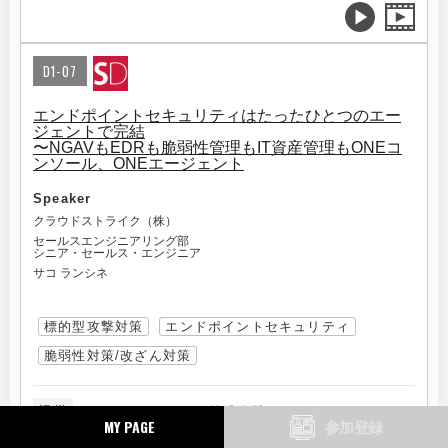
D1-07
エンドポイントセキュリティはたったひとつのエー
ジェントで完結
〜NGAVもEDRも脆弱性管理もIT資産管理もONEコ
ンソール、ONEエージェント
Speaker
クラウドストライク（株）
セールスエンジニアリング部
シニア・セールス・エンジニア
サコ ランシネ
標的型攻撃対策
エンドポイントセキュリティ
脆弱性対策/改ざん対策
提供
クラウドストライク株式会社
MY PAGE
参加登録