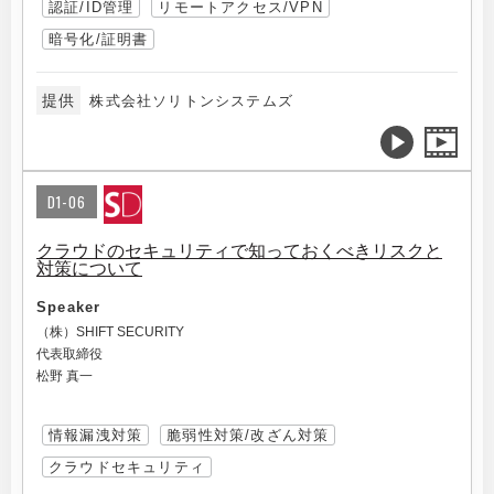
認証/ID管理
リモートアクセス/VPN
暗号化/証明書
提供
株式会社ソリトンシステムズ
D1-06
クラウドのセキュリティで知っておくべきリスクと
対策について
Speaker
（株）SHIFT SECURITY
代表取締役
松野 真一
情報漏洩対策
脆弱性対策/改ざん対策
クラウドセキュリティ