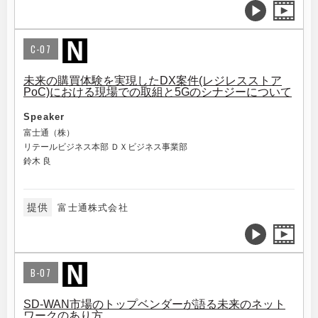
C-07
未来の購買体験を実現したDX案件(レジレスストア
PoC)における現場での取組と5Gのシナジーについて
Speaker
富士通（株）
リテールビジネス本部 ＤＸビジネス事業部
鈴木 良
提供
富士通株式会社
B-07
SD-WAN市場のトップベンダーが語る未来のネット
ワークのあり方