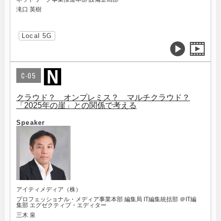
滝口 英樹
Local 5G
C-05
クラウド？ オンプレミス？ マルチクラウド？
「2025年の崖」との関係で考える
Speaker
アイティメディア（株）
プロフェッショナル・メディア事業本部 編集局 IT編集統括部 ＠IT編
集部 エグゼクティブ・エディター
三木 泉