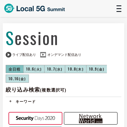
t
n
Session
ライブ配信あり
オンデマンド配信あり
全日程
10.6
10.7
10.8
10.9
(火)
(水)
(木)
(金)
10.16
(金)
絞り込み検索
(複数選択可)
キーワード