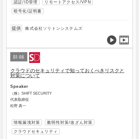
認証/ID管理
リモートアクセス/VPN
暗号化/証明書
提供
株式会社ソリトンシステムズ
D1-06
クラウドのセキュリティで知っておくべきリスクと
対策について
Speaker
（株）SHIFT SECURITY
代表取締役
松野 真一
情報漏洩対策
脆弱性対策/改ざん対策
クラウドセキュリティ