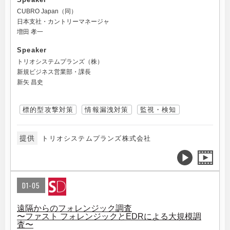
CUBRO Japan（同）
日本支社・カントリーマネージャ
増田 孝一
Speaker
トリオシステムプランズ（株）
新規ビジネス営業部・課長
新矢 昌史
標的型攻撃対策
情報漏洩対策
監視・検知
提供
トリオシステムプランズ株式会社
D1-05
遠隔からのフォレンジック調査
〜ファスト フォレンジックとEDRによる大規模調
査〜