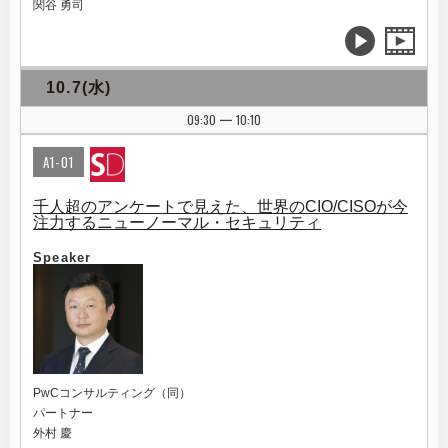
関谷 勇司
10.7(水)
09:30
10:10
|
A1-01
千人超のアンケートで見えた、世界のCIO/CISOが今
注力するニューノーマル・セキュリティ
Speaker
PwCコンサルティング（同）
パートナー
外村 慶