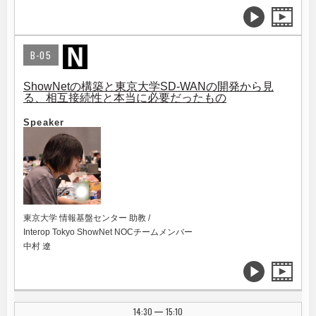
B-05
ShowNetの構築と東京大学SD-WANの開発から見
る、相互接続性と本当に必要だったもの
Speaker
東京大学 情報基盤センター 助教 /
Interop Tokyo ShowNet NOCチームメンバー
中村 遼
14:30
15:10
|