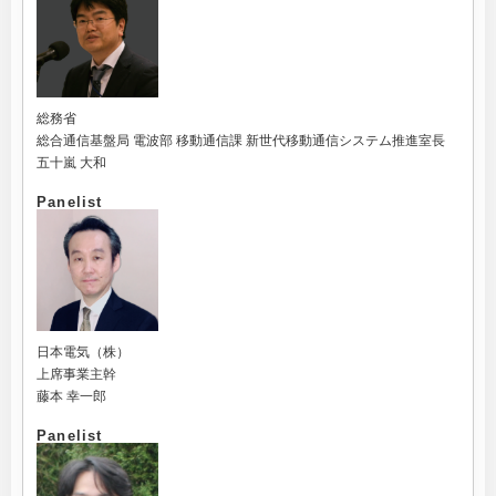
総務省
総合通信基盤局 電波部 移動通信課 新世代移動通信システム推進室長
五十嵐 大和
Panelist
日本電気（株）
上席事業主幹
藤本 幸一郎
Panelist