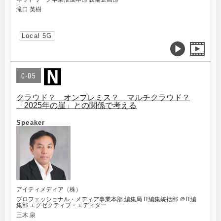
滝口 英樹
Local 5G
C-05
クラウド？ オンプレミス？ マルチクラウド？
「2025年の崖」との関係で考える
Speaker
アイティメディア（株）
プロフェッショナル・メディア事業本部 編集局 IT編集統括部 ＠IT編
集部 エグゼクティブ・エディター
三木 泉