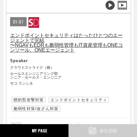
D1-07
エンドポイントセキュリティはたったひとつのエー
ジェントで完結
〜NGAVもEDRも脆弱性管理もIT資産管理もONEコ
ンソール、ONEエージェント
Speaker
クラウドストライク（株）
セールスエンジニアリング部
シニア・セールス・エンジニア
サコ ランシネ
標的型攻撃対策
エンドポイントセキュリティ
脆弱性対策/改ざん対策
提供
クラウドストライク株式会社
MY PAGE
参加登録