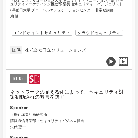
（株）日立ソリューションズ セキュリティソリューション本部 セキ
ュリティマーケティング推進部 部長 セキュリティエバンジェリスト
/ 早稲田大学 グローバルエデュケーションセンター 非常勤講師
扇 健一
エンドポイントセキュリティ
クラウドセキュリティ
提供
株式会社日立ソリューションズ
B1-05
ネットワークの見える化によって、セキュリティ対
策初動遅れの被害を防ぐ！
Speaker
（株）構造計画研究所
情報通信営業部・セキュリティビジネス担当
矢代 恵一
Speaker