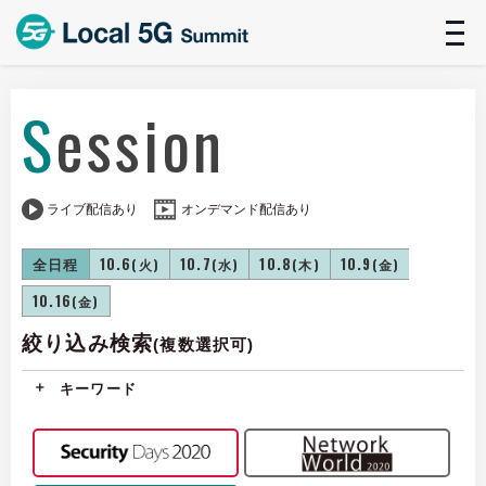
t
n
Session
ライブ配信あり
オンデマンド配信あり
全日程
10.6
10.7
10.8
10.9
(火)
(水)
(木)
(金)
10.16
(金)
絞り込み検索
(複数選択可)
キーワード