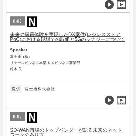
C-07
未来の購買体験を実現したDX案件(レジレスストア
PoC)における現場での取組と5Gのシナジーについて
Speaker
富士通（株）
リテールビジネス本部 ＤＸビジネス事業部
鈴木 良
提供
富士通株式会社
B-07
SD-WAN市場のトップベンダーが語る未来のネット
ワークのあり方