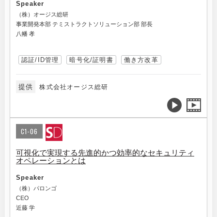
Speaker
（株）オージス総研
事業開発本部 テミストラクトソリューション部 部長
八幡 孝
認証/ID管理
暗号化/証明書
働き方改革
提供
株式会社オージス総研
C1-06
可視化で実現する先進的かつ効率的なセキュリティ
オペレーションとは
Speaker
（株）パロンゴ
CEO
近藤 学