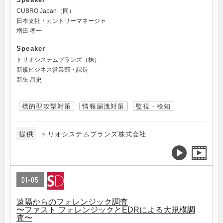
CUBRO Japan（同）
日本支社・カントリーマネージャ
増田 孝一
Speaker
トリオシステムプランズ（株）
新規ビジネス営業部・課長
新矢 昌史
標的型攻撃対策
情報漏洩対策
監視・検知
提供
トリオシステムプランズ株式会社
D1-05
遠隔からのフォレンジック調査
〜ファスト フォレンジックとEDRによる大規模調
査〜