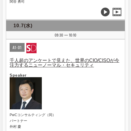
関谷 勇司
10.7(水)
09:30
10:10
|
A1-01
千人超のアンケートで見えた、世界のCIO/CISOが今
注力するニューノーマル・セキュリティ
Speaker
PwCコンサルティング（同）
パートナー
外村 慶