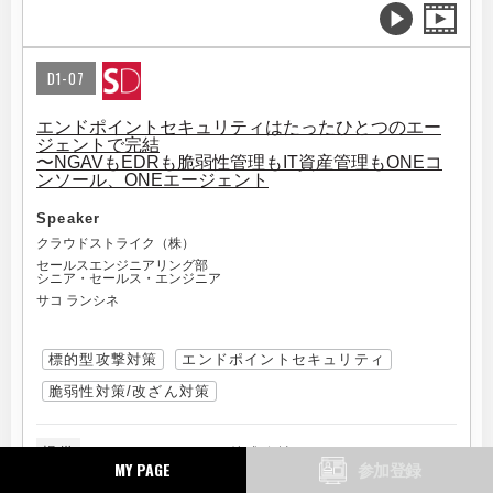
D1-07
エンドポイントセキュリティはたったひとつのエー
ジェントで完結
〜NGAVもEDRも脆弱性管理もIT資産管理もONEコ
ンソール、ONEエージェント
Speaker
クラウドストライク（株）
セールスエンジニアリング部
シニア・セールス・エンジニア
サコ ランシネ
標的型攻撃対策
エンドポイントセキュリティ
脆弱性対策/改ざん対策
提供
クラウドストライク株式会社
MY PAGE
参加登録