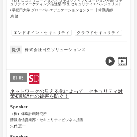
（株）日立ソリューションズ セキュリティソリューション本部 セキ
ュリティマーケティング推進部 部長 セキュリティエバンジェリスト
/ 早稲田大学 グローバルエデュケーションセンター 非常勤講師
扇 健一
エンドポイントセキュリティ
クラウドセキュリティ
提供
株式会社日立ソリューションズ
B1-05
ネットワークの見える化によって、セキュリティ対
策初動遅れの被害を防ぐ！
Speaker
（株）構造計画研究所
情報通信営業部・セキュリティビジネス担当
矢代 恵一
Speaker