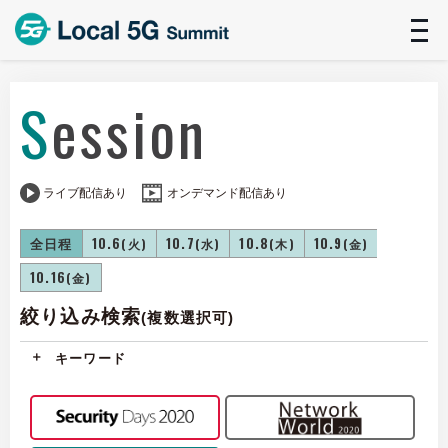
t
n
Session
ライブ配信あり
オンデマンド配信あり
全日程
10.6
10.7
10.8
10.9
(火)
(水)
(木)
(金)
10.16
(金)
絞り込み検索
(複数選択可)
キーワード