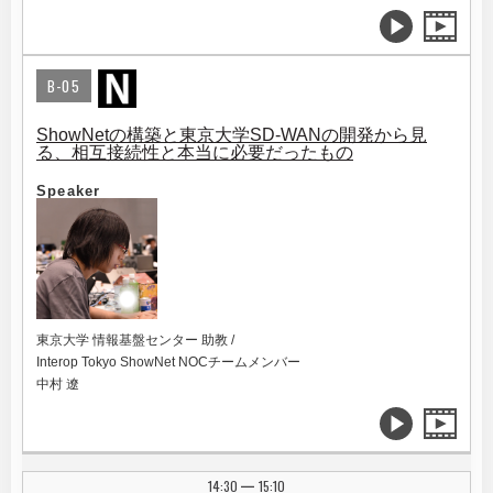
B-05
ShowNetの構築と東京大学SD-WANの開発から見
る、相互接続性と本当に必要だったもの
Speaker
東京大学 情報基盤センター 助教 /
Interop Tokyo ShowNet NOCチームメンバー
中村 遼
14:30
15:10
|