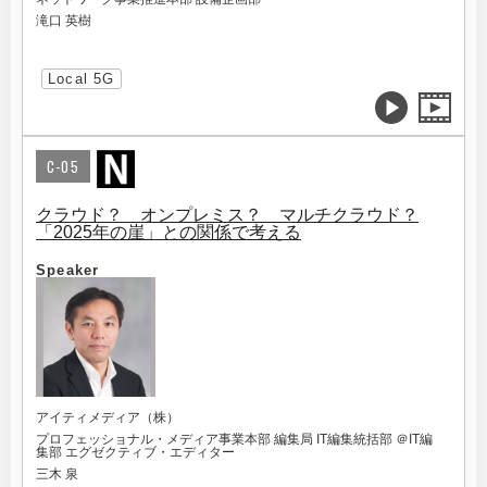
滝口 英樹
Local 5G
C-05
クラウド？ オンプレミス？ マルチクラウド？
「2025年の崖」との関係で考える
Speaker
アイティメディア（株）
プロフェッショナル・メディア事業本部 編集局 IT編集統括部 ＠IT編
集部 エグゼクティブ・エディター
三木 泉