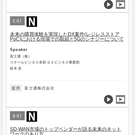
C-07
未来の購買体験を実現したDX案件(レジレスストア
PoC)における現場での取組と5Gのシナジーについて
Speaker
富士通（株）
リテールビジネス本部 ＤＸビジネス事業部
鈴木 良
提供
富士通株式会社
B-07
SD-WAN市場のトップベンダーが語る未来のネット
ワークのあり方