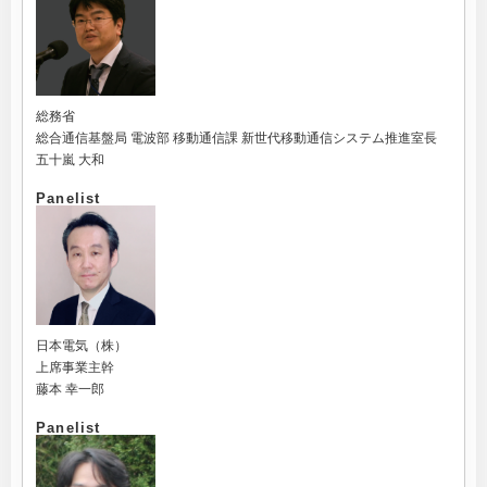
総務省
総合通信基盤局 電波部 移動通信課 新世代移動通信システム推進室長
五十嵐 大和
Panelist
日本電気（株）
上席事業主幹
藤本 幸一郎
Panelist