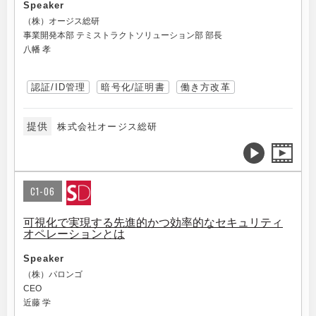
Speaker
（株）オージス総研
事業開発本部 テミストラクトソリューション部 部長
八幡 孝
認証/ID管理
暗号化/証明書
働き方改革
提供
株式会社オージス総研
C1-06
可視化で実現する先進的かつ効率的なセキュリティ
オペレーションとは
Speaker
（株）パロンゴ
CEO
近藤 学