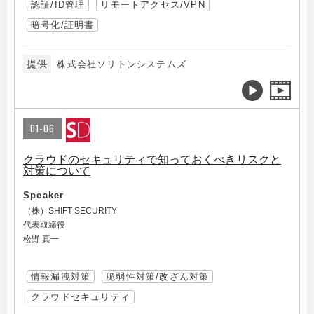
認証/ID管理
リモートアクセス/VPN
暗号化/証明書
提供
株式会社ソリトンシステムズ
D1-06
クラウドのセキュリティで知っておくべきリスクと
対策について
Speaker
（株）SHIFT SECURITY
代表取締役
松野 真一
情報漏洩対策
脆弱性対策/改ざん対策
クラウドセキュリティ