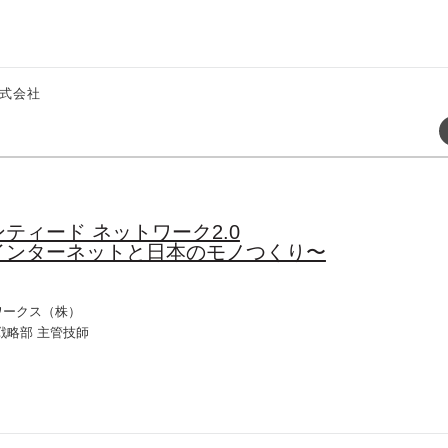
式会社
ティード ネットワーク2.0
インターネットと日本のモノつくり〜
ワークス（株）
戦略部 主管技師