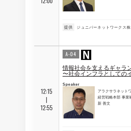
12:00
提供
ジュニパーネットワークス株
A-04
情報社会を支えるギャラン
〜社会インフラとしての
Speaker
12:15
アラクサラネット
|
経営戦略本部 事業
新 善文
12:55