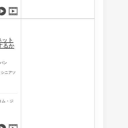
ネット
するか
パン
 シニアソ
コム・ジ