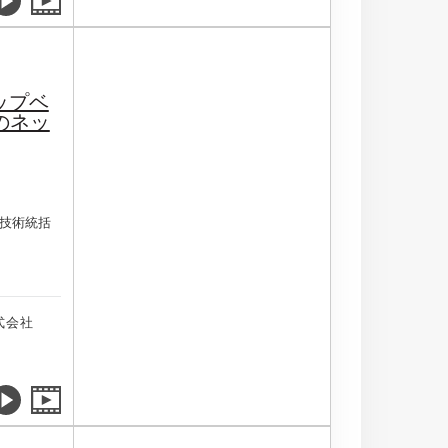
ップベ
のネッ
技術統括
式会社