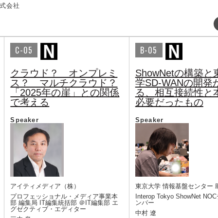
式会社
C-05
B-05
クラウド？ オンプレミ
ShowNetの構築
ス？ マルチクラウド？
学SD-WANの開発
「2025年の崖」との関係
る、相互接続性と
で考える
必要だったもの
Speaker
Speaker
アイティメディア（株）
東京大学 情報基盤センター 助
プロフェッショナル・メディア事業本
Interop Tokyo ShowNet 
部 編集局 IT編集統括部 ＠IT編集部 エ
ンバー
グゼクティブ・エディター
中村 遼