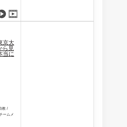
と東京大
から見
本当に
教 /
NOCチームメ