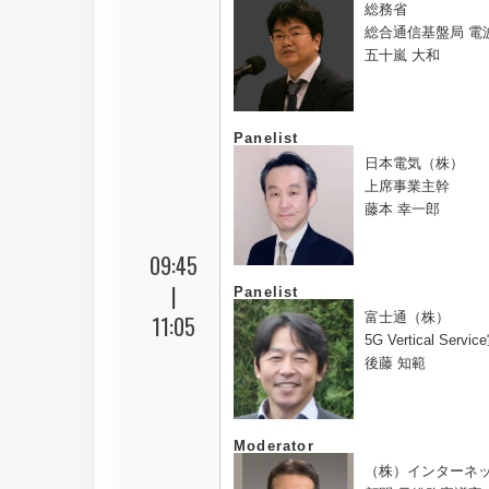
総務省
総合通信基盤局 電
五十嵐 大和
Panelist
日本電気（株）
上席事業主幹
藤本 幸一郎
09:45
|
Panelist
富士通（株）
11:05
5G Vertical Serv
後藤 知範
Moderator
（株）インターネ