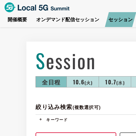
開催概要
オンデマンド配信セッション
セッション
Session
全日程
10.6
10.7
(火)
(水)
絞り込み検索
(複数選択可)
キーワード