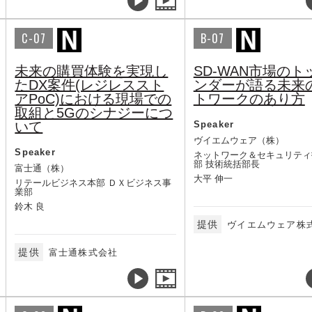
C-07
B-07
未来の購買体験を実現し
SD-WAN市場のト
たDX案件(レジレススト
ンダーが語る未来
アPoC)における現場での
トワークのあり方
取組と5Gのシナジーにつ
いて
Speaker
ヴイエムウェア（株）
Speaker
ネットワーク＆セキュリティ
部 技術統括部長
富士通（株）
大平 伸一
リテールビジネス本部 ＤＸビジネス事
業部
鈴木 良
提供
ヴイエムウェア株
提供
富士通株式会社