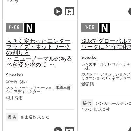
三木 泉
C-06
B-06
大きく変わったエンター
SDxでグローバル
プライズ・ネットワーク
ワークはどう進化
の創り方
～ ニューノーマルのある
Speaker
べき姿を求めて ～
シンガポールテレコム・ジャ
（株）
カスタマーソリューションズ
Speaker
リューションズマネージャー
富士通（株）
飯塚 陽一
ネットワークソリューション事業本部
シニアディレクター
櫻井 秀志
提供
シンガポールテレ
ャパン株式会社
提供
富士通株式会社