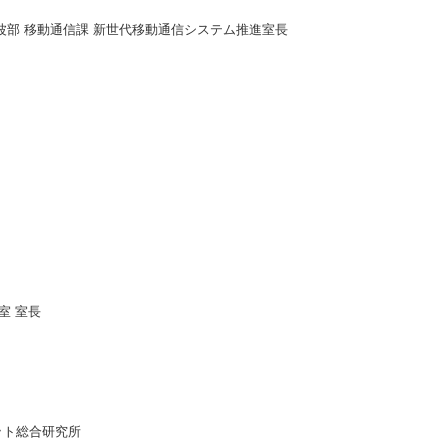
波部 移動通信課 新世代移動通信システム推進室長
ice室 室長
ット総合研究所