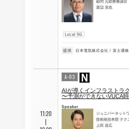
顧問 元総務審議官
渡辺 克也
Local 5G
提供
日本電気株式会社 / 富士通
A-03
AIが導くインフラストラ
〜予測ができないVUCA
Speaker
11:20
ジュニパーネット
|
技術統括本部 テク
上田 昌広