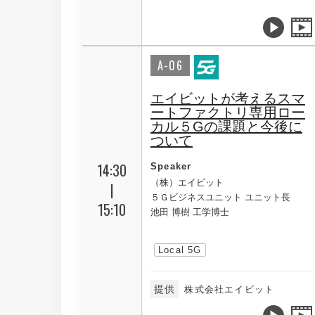
A-06
エイビットが考えるスマ
ートファクトリ専用ロー
カル５Gの課題と今後に
ついて
14:30
Speaker
（株）エイビット
|
５Ｇビジネスユニット ユニット長
15:10
池田 博樹 工学博士
Local 5G
提供
株式会社エイビット