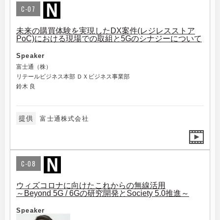
C-07
未来の購買体験を実現したDX案件(レジレスストア
PoC)における現場での取組と5Gのシナジーについて
Speaker
富士通（株）
リテールビジネス本部 ＤＸビジネス事業部
鈴木 良
提供
富士通株式会社
C-08
ウィズコロナに向けたこれからの無線活用
～Beyond 5G / 6Gの研究開発とSociety 5.0推進～
Speaker