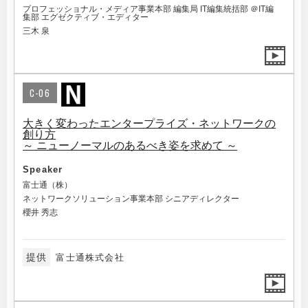
プロフェッショナル・メディア事業本部 編集局 IT編集統括部 ＠IT編
集部 エグゼクティブ・エディター
三木 泉
C-06
大きく変わったエンタープライズ・ネットワークの
創り方
～ ニューノーマルのあるべき姿を求めて ～
Speaker
富士通（株）
ネットワークソリューション事業本部 シニアディレクター
櫻井 秀志
提供
富士通株式会社