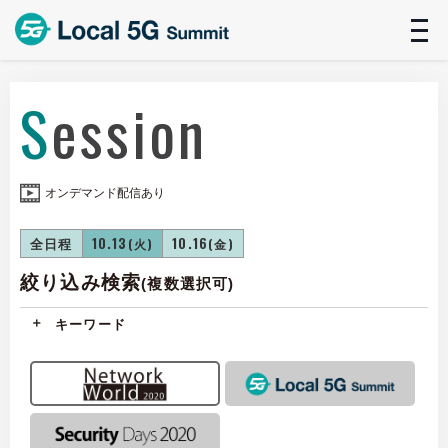
t
n
Session
オンデマンド配信あり
全日程
10.13
10.16
(火)
(金)
絞り込み検索
(複数選択可)
キーワード