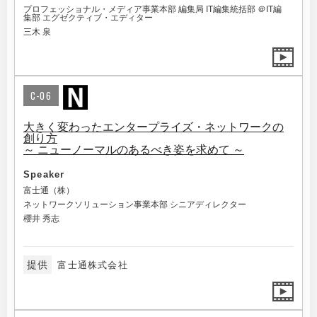
プロフェッショナル・メディア事業本部 編集局 IT編集統括部 ＠IT編
集部 エグゼクティブ・エディター
三木 泉
C-06
大きく変わったエンタープライズ・ネットワークの
創り方
～ ニューノーマルのあるべき姿を求めて ～
Speaker
富士通（株）
ネットワークソリューション事業本部 シニアディレクター
櫻井 秀志
提供
富士通株式会社