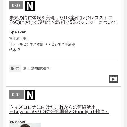
C-07
未来の購買体験を実現したDX案件(レジレスストア
PoC)における現場での取組と5Gのシナジーについて
Speaker
富士通（株）
リテールビジネス本部 ＤＸビジネス事業部
鈴木 良
提供
富士通株式会社
C-08
ウィズコロナに向けたこれからの無線活用
～Beyond 5G / 6Gの研究開発とSociety 5.0推進～
Speaker