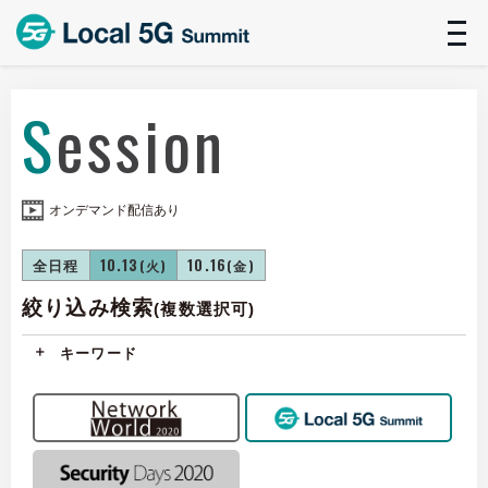
t
n
Session
オンデマンド配信あり
全日程
10.13
10.16
(火)
(金)
絞り込み検索
(複数選択可)
キーワード