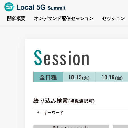
開催概要
オンデマンド配信セッション
セッション
Session
全日程
10.13
10.16
(火)
(金)
絞り込み検索
(複数選択可)
キーワード