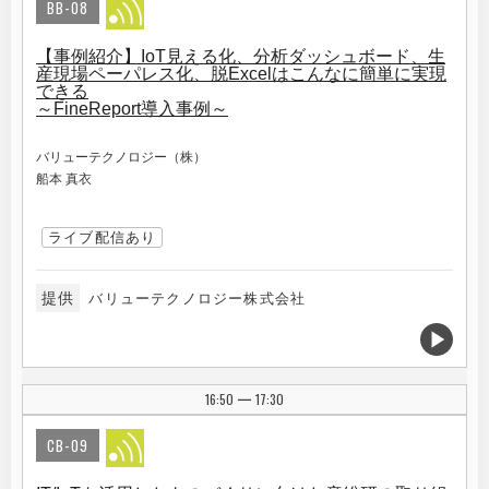
BB-08
【事例紹介】IoT見える化、分析ダッシュボード、生
産現場ペーパレス化、脱Excelはこんなに簡単に実現
できる
～FineReport導入事例～
バリューテクノロジー（株）
船本 真衣
ライブ配信あり
提供
バリューテクノロジー株式会社
16:50
17:30
|
CB-09