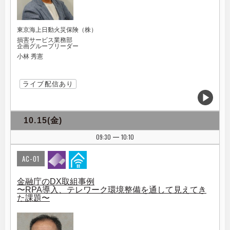
東京海上日動火災保険（株）
損害サービス業務部
企画グループリーダー
小林 秀憲
ライブ配信あり
10.15(金)
09:30
10:10
|
AC-01
金融庁のDX取組事例
〜RPA導入、テレワーク環境整備を通して見えてき
た課題〜