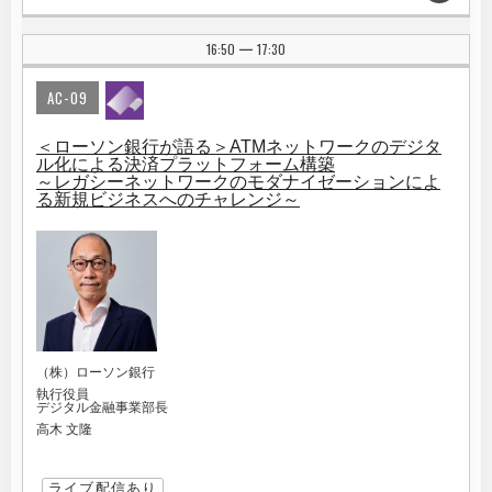
16:50
17:30
|
AC-09
＜ローソン銀行が語る＞ATMネットワークのデジタ
ル化による決済プラットフォーム構築
～レガシーネットワークのモダナイゼーションによ
る新規ビジネスへのチャレンジ～
（株）ローソン銀行
執行役員
デジタル金融事業部長
高木 文隆
ライブ配信あり