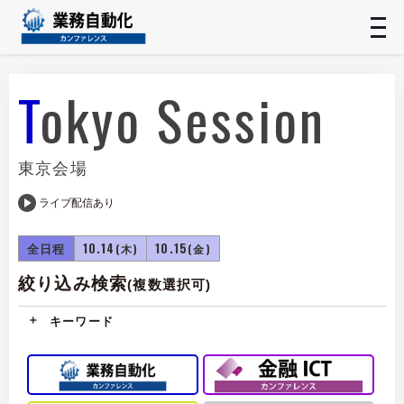
t
n
Tokyo Session
東京会場
ライブ配信あり
全日程
10.14
10.15
(木)
(金)
絞り込み検索
(複数選択可)
キーワード