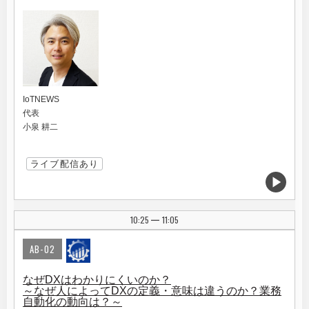
IoTNEWS
代表
小泉 耕二
ライブ配信あり
10:25
11:05
|
AB-02
なぜDXはわかりにくいのか？
～なぜ人によってDXの定義・意味は違うのか？業務
自動化の動向は？～