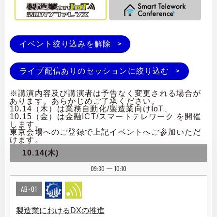
イベント絞り込みを解除
ライブ配信ありのセッションに絞り込む
※講演内容及び講演者は予告なく変更される場合が
あります。あらかじめご了承ください。
10.14（木）は業務自動化/製造業向けIoT、
10.15（金）は金融ICT/スマートテレワーク を開催
します。
東京会場へのご登録で上記イベントへご参加いただ
けます。
10.14(木)
09:30
10:10
|
AB-01
製造業におけるDXの推進