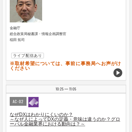
金融庁
総合政策局秘書課・情報企画調整官
稲田 拓司
ライブ配信あり
※取材希望については、事前に事務局へお声がけ
ください
10:25
11:05
|
AC-02
なぜDXはわかりにくいのか？
～なぜ人によってDXの定義・意味は違うのか？グロ
ーバル金融業界における動向は？～