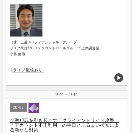
（株）三菱UFJフィナンシャル・グループ
リスク統括部ITリスクコントロールグループ 上席調査役
小林 啓倫
ライブ配信あり
15:00
15:40
|
CC-07
金融犯罪を引き起こす「クライアントサイド攻撃」
「アカウント不正利用」の手口とふるまい検知によ
る新たな対策