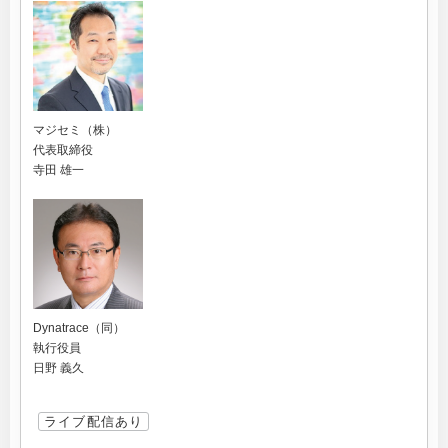
マジセミ（株）
代表取締役
寺田 雄一
Dynatrace（同）
執行役員
日野 義久
ライブ配信あり