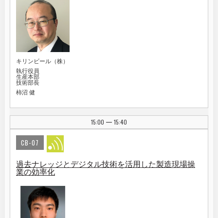
キリンビール（株）
執行役員
生産本部
技術部長
柿沼 健
15:00
15:40
|
CB-07
過去ナレッジとデジタル技術を活用した製造現場操
業の効率化