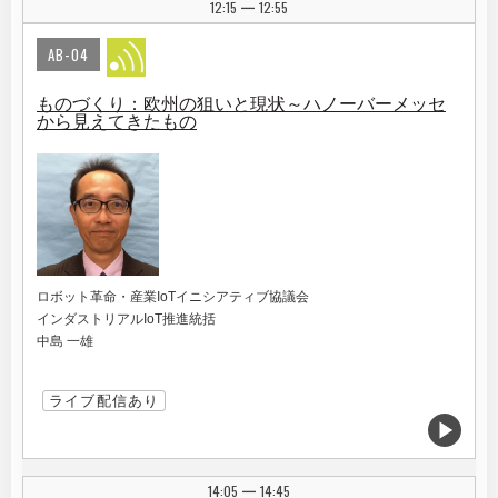
12:15
12:55
|
AB-04
ものづくり：欧州の狙いと現状～ハノーバーメッセ
から見えてきたもの
ロボット革命・産業IoTイニシアティブ協議会
インダストリアルIoT推進統括
中島 一雄
ライブ配信あり
14:05
14:45
|