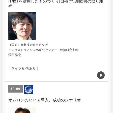
IT/IoTを活用したものづくりに向けた産総研の取り組
み
（国研）産業技術総合研究所
インダストリアルCPS研究センター・総括研究主幹
澤田 浩之
ライブ配信あり
AB-09
オムロンのＲＰＡ導入、成功のシナリオ