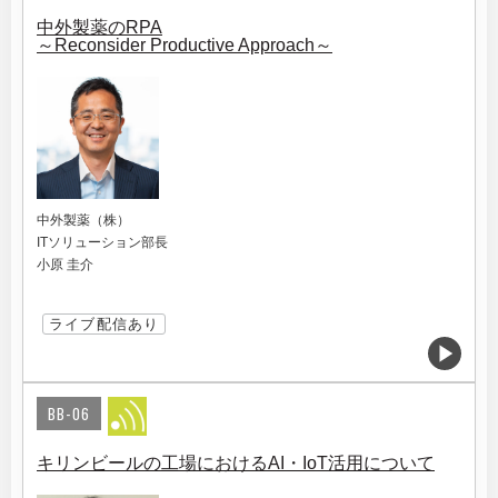
中外製薬のRPA
～Reconsider Productive Approach～
中外製薬（株）
ITソリューション部長
小原 圭介
ライブ配信あり
BB-06
キリンビールの工場におけるAI・IoT活用について