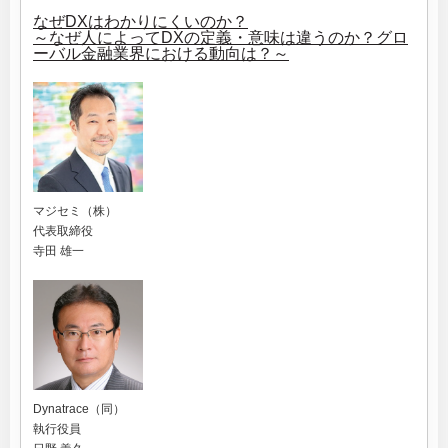
なぜDXはわかりにくいのか？
～なぜ人によってDXの定義・意味は違うのか？グロ
ーバル金融業界における動向は？～
マジセミ（株）
代表取締役
寺田 雄一
Dynatrace（同）
執行役員