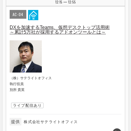
12:15
12:55
|
AC-04
DXを加速するTeams、仮想デスクトップ活用術
～累計5万社が採用するアドオンツールとは～
（株）サテライトオフィス
執行役員
別所 貴英
ライブ配信あり
提供
株式会社サテライトオフィス