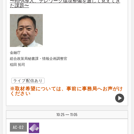
〜RPA導入、テレワーク環境整備を通して見えてき
た課題〜
金融庁
総合政策局秘書課・情報企画調整官
稲田 拓司
ライブ配信あり
※取材希望については、事前に事務局へお声がけ
ください
10:25
11:05
|
AC-02