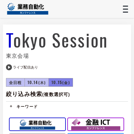
t
n
Tokyo Session
東京会場
ライブ配信あり
全日程
10.14
10.15
(木)
(金)
絞り込み検索
(複数選択可)
キーワード