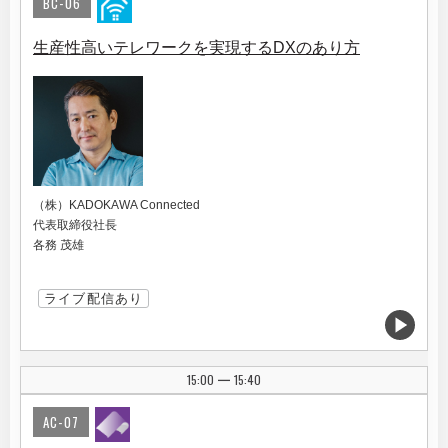
BC-06
生産性高いテレワークを実現するDXのあり方
（株）KADOKAWA Connected
代表取締役社長
各務 茂雄
ライブ配信あり
15:00
15:40
|
AC-07