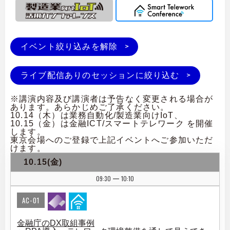
イベント絞り込みを解除
ライブ配信ありのセッションに絞り込む
※講演内容及び講演者は予告なく変更される場合が
あります。あらかじめご了承ください。
10.14（木）は業務自動化/製造業向けIoT、
10.15（金）は金融ICT/スマートテレワーク を開催
します。
東京会場へのご登録で上記イベントへご参加いただ
けます。
10.15(金)
09:30
10:10
|
AC-01
金融庁のDX取組事例