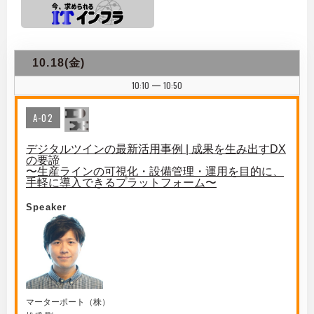
10.18(金)
10:10
10:50
|
A-02
デジタルツインの最新活用事例 | 成果を生み出すDX
の要諦
〜生産ラインの可視化・設備管理・運用を目的に、
手軽に導入できるプラットフォーム〜
Speaker
マーターポート（株）