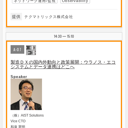
ネットワーク運用/監視
Observability
提供
テクマトリックス株式会社
14:30
15:10
|
A-07
製造ＤＸの国内外動向と政策展開：ウラノス・エコ
システムとデータ連携はどこへ
Speaker
（株）AIST Solutions
Vice CTO
和泉 憲明