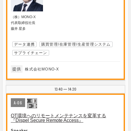
（株）MONO-X
代表取締役社長
藤井 星多
データ連携
購買管理/在庫管理/生産管理システム
サプライチェーン
提供
株式会社MONO-X
13:40
14:20
|
A-06
OT環境へのリモートメンテナンスを変革する
『Dispel Secure Remote Access』
Speaker