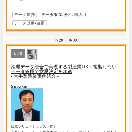
データ連携
データ収集/分析/利活用
データ基盤/連携
15:20
16:00
|
A-08
論理データ統合で実現する製造業DX：複製しない
データ管理で意思決定を加速
- 大手製造業事例紹介 -
Speaker
日鉄ソリューションズ（株）