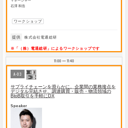
マネージャー
石澤 和浩
ワークショップ
提供
株式会社電通総研
※「（株）電通総研」によるワークショップです
11:00
11:40
|
A-03
サプライチェーンを滑らかに。企業間の業務接点を
デジタル完結させ、調達購買・販売・物流領域の
BtoB取引を手軽にDX
Speaker