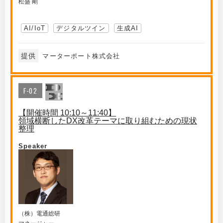
松盛 剛
AI/IoT
デジタルツイン
生成AI
提供
マーターポート株式会社
F-02
【開催時間 10:10～11:40】
領域横断したDX改革テーマに取り組むための現状
整理
Speaker
（株）電通総研