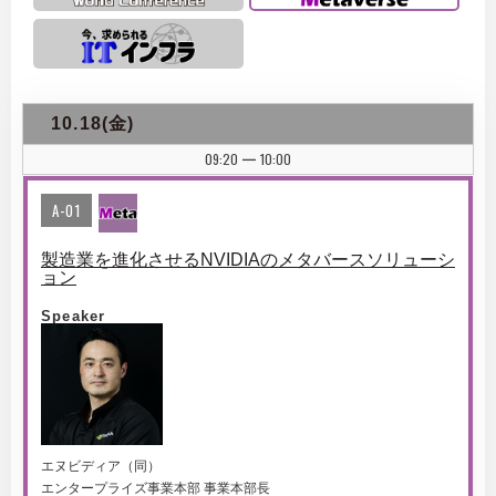
10.18(金)
09:20
10:00
|
A-01
製造業を進化させるNVIDIAのメタバースソリューシ
ョン
Speaker
エヌビディア（同）
エンタープライズ事業本部 事業本部長