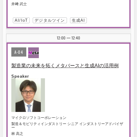
井﨑 武士
AI/IoT
デジタルツイン
生成AI
12:00
12:40
|
A-04
製造業の未来を拓くメタバースと生成AIの活用例
Speaker
マイクロソフトコーポレーション
製造＆モビリティインダストリー シニア インダストリーアドバイザ
ー
林 高之