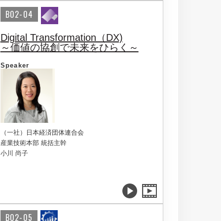
B02-04
Digital Transformation（DX)
～価値の協創で未来をひらく～
Speaker
（一社）日本経済団体連合会
産業技術本部 統括主幹
小川 尚子
B02-05