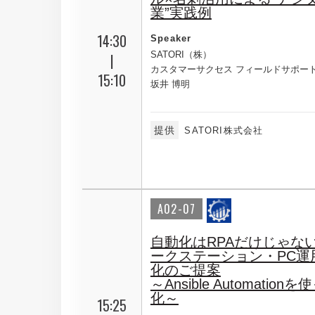
業”実践例
14:30
Speaker
SATORI（株）
|
カスタマーサクセス フィールドサポー
15:10
坂井 博明
提供
SATORI株式会社
A02-07
自動化はRPAだけじゃない
ークステーション・PC運
化のご提案
～Ansible Automatio
化～
15:25