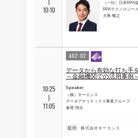
|
（一社）日本RPA協
10:10
RPAテクノロジー
大角 暢之
A02-02
データから有効な打ち手
～金融機関での活用事例
10:25
Speaker
（株）キーエンス
|
データアナリティクス事業グループ
11:05
峯尾 翔太
提供
株式会社キーエンス