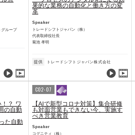
果的な業務の自動化と働き方の変
革
Speaker
トレードシフトジャパン（株）
トグループ
代表取締役社長
菊池 孝明
提供
トレードシフトジャパン株式会社
C02-07
！？ ワ
【AIで新型コロナ対策】集合研修
用の自動
も対面営業もできない今、実施す
べき営業教育
nを使った自動
Speaker
コグニティ（株）