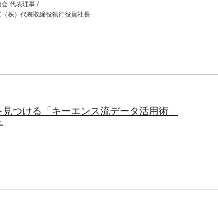
会 代表理事 /
ズ（株）代表取締役執行役員社長
を見つける「キーエンス流データ活用術」
～