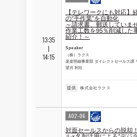
【テレワークにも対応】
の"手作業"を自動化
～請求書、郵送していま
作業工数を95％削減した
紹介！～
13:35
|
Speaker
14:15
（株）ラクス
楽楽明細事業部 ダイレクトセールス課 
望月 利玖
提供
株式会社ラクス
A02-06
対面セールスからの脱却！
ル×名刺活用による”デジ