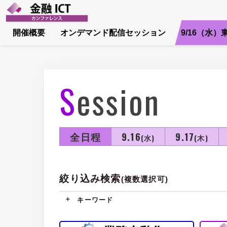
開催概要
オンデマンド配信セッション
9/16（水）
Session
全日程
9.16
9.17
(水)
(木)
絞り込み検索
(複数選択可)
キーワード