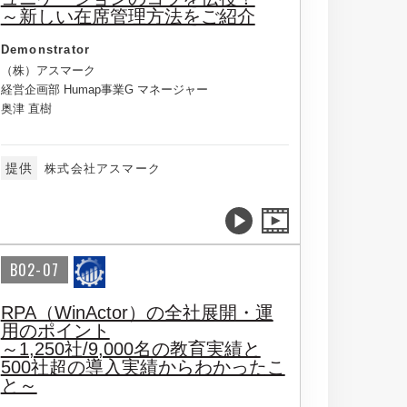
～新しい在席管理方法をご紹介
Demonstrator
（株）アスマーク
経営企画部 Humap事業G マネージャー
奥津 直樹
提供
株式会社アスマーク
B02-07
RPA（WinActor）の全社展開・運
用のポイント
～1,250社/9,000名の教育実績と
500社超の導入実績からわかったこ
と～