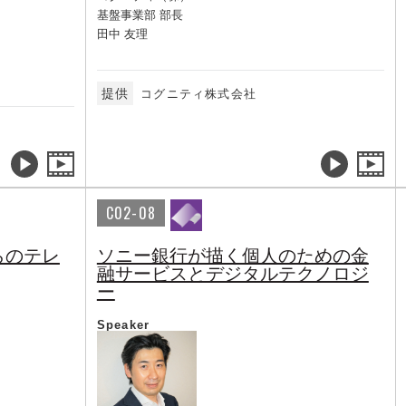
基盤事業部 部長
田中 友理
提供
コグニティ株式会社
C02-08
らのテレ
ソニー銀行が描く個人のための金
融サービスとデジタルテクノロジ
ー
Speaker