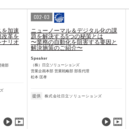
C02-03
スを加速
ニューノーマル＆デジタル化の課
務改革を
題を解決する5つの秘策とは
シナリオ
〜業務の自動化を阻害する要因と
解決施策のご紹介〜
Speaker
（株）日立ソリューションズ
開発部
営業企画本部 営業戦略部 部長代理
松本 匡孝
ズ
提供
株式会社日立ソリューションズ