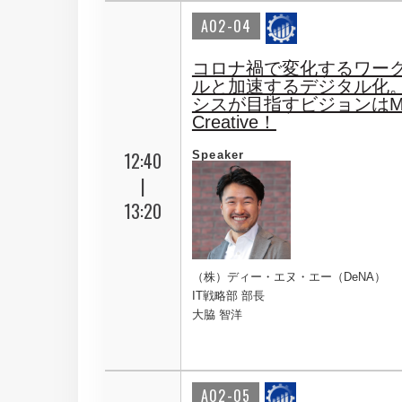
A02-04
コロナ禍で変化するワー
ルと加速するデジタル化。
シスが目指すビジョンはMa
Creative！
12:40
Speaker
|
13:20
（株）ディー・エヌ・エー（DeNA）
IT戦略部 部長
大脇 智洋
A02-05