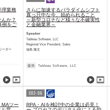
経理業務
さらに加速するパラダイムシフト
真っ只中な今、始められること
せんか？
～新型コロナなど様々な不確実性
事例をご
と金融業界～
Speaker
Tableau Software, LLC
Regional Vice President, Sales
リーダー
福島 隆文
提供
Tableau Software, LLC
C02-06
MAツー
RPA・AIを検討中の企業は必見！
タル営
ー プロセスのデジタル化による効