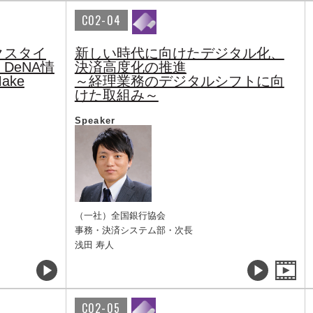
C02-04
クスタイ
新しい時代に向けたデジタル化、
DeNA情
決済高度化の推進
ke
～経理業務のデジタルシフトに向
けた取組み～
Speaker
（一社）全国銀行協会
事務・決済システム部・次長
浅田 寿人
C02-05