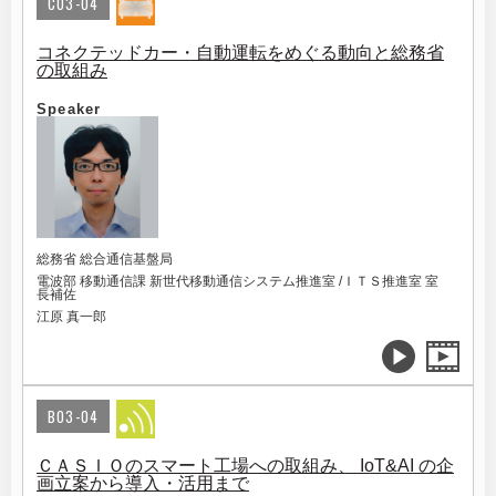
C03-04
コネクテッドカー・自動運転をめぐる動向と総務省
の取組み
Speaker
総務省 総合通信基盤局
電波部 移動通信課 新世代移動通信システム推進室 /ＩＴＳ推進室 室
長補佐
江原 真一郎
B03-04
ＣＡＳＩＯのスマート工場への取組み、 IoT&AI の企
画立案から導入・活用まで