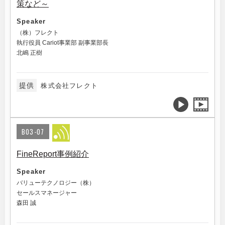
策など～
Speaker
（株）フレクト
執行役員 Cariot事業部 副事業部長
北嶋 正樹
提供
株式会社フレクト
B03-07
FineReport事例紹介
Speaker
バリューテクノロジー（株）
セールスマネージャー
森田 誠