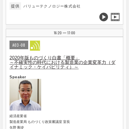
提供
バリューテクノロジー株式会社
16:20
17:00
|
A03-08
2020年版ものづくり白書「概要」
～不確実性の時代における製造業の企業変革力（ダ
イナミック・ケイパビリティ）～
Speaker
経済産業省
製造産業局 ものづくり政策審議室 室長
矢野 剛史