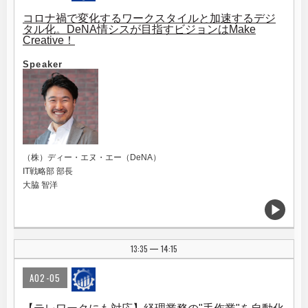
コロナ禍で変化するワークスタイルと加速するデジ
タル化。DeNA情シスが目指すビジョンはMake
Creative！
Speaker
（株）ディー・エヌ・エー（DeNA）
IT戦略部 部長
大脇 智洋
13:35
14:15
|
A02-05