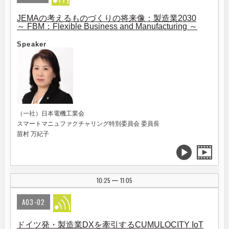
JEMAの考えるものづくりの将来像：製造業2030
～ FBM：Flexible Business and Manufacturing ～
Speaker
（一社）日本電機工業会
スマートマニュファクチャリング特別委員会 委員長
苗村 万紀子
10:25
11:05
|
A03-02
ドイツ発・製造業DXを牽引するCUMULOCITY IoT