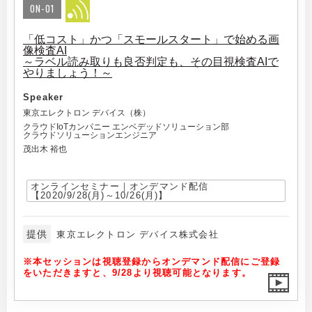
ON-01
「低コスト」かつ「スモールスタート」で始める画
像検査AI
～ラベル読み取りも良否判定も、その目視検査AIで
やりましょう！～
Speaker
東京エレクトロン デバイス（株）
クラウドIoTカンパニー エンベデッドソリューション部
クラウドソリューションエンジニア
茂出木 裕也
オンラインセミナー｜オンデマンド配信
【2020/9/28(月)～10/26(月)】
提供
東京エレクトロン デバイス株式会社
※本セッションは視聴登録からオンデマンド配信にご登録
をいただきますと、9/28より視聴可能となります。