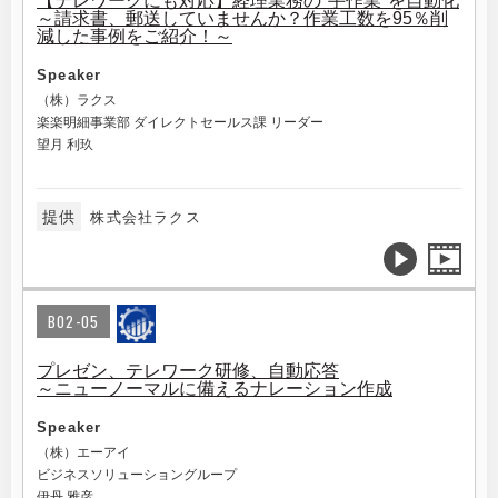
【テレワークにも対応】経理業務の"手作業"を自動化
～請求書、郵送していませんか？作業工数を95％削
減した事例をご紹介！～
Speaker
（株）ラクス
楽楽明細事業部 ダイレクトセールス課 リーダー
望月 利玖
提供
株式会社ラクス
B02-05
プレゼン、テレワーク研修、自動応答
～ニューノーマルに備えるナレーション作成
Speaker
（株）エーアイ
ビジネスソリューショングループ
伊丹 雅彦