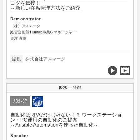
コツを伝授！
～新しい在席管理方法をご紹介
Demonstrator
（株）アスマーク
経営企画部 Humap事業G マネージャー
奥津 直樹
提供
株式会社アスマーク
15:25
16:05
|
A02-07
自動化はRPAだけじゃない！？ ワークステーショ
ン・PC運用の自動化のご提案
～Ansible Automationを使った自動化～
Speaker