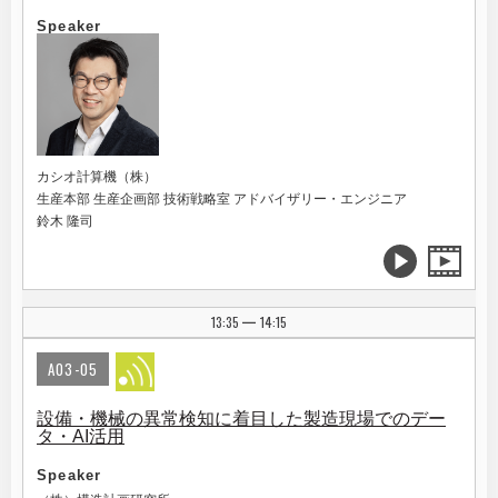
Speaker
カシオ計算機（株）
生産本部 生産企画部 技術戦略室 アドバイザリー・エンジニア
鈴木 隆司
13:35
14:15
|
A03-05
設備・機械の異常検知に着目した製造現場でのデー
タ・AI活用
Speaker