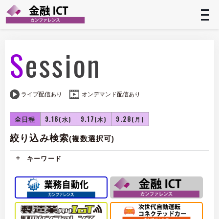
t
n
Session
ライブ配信あり
オンデマンド配信あり
全日程
9.16
9.17
9.28
(水)
(木)
(月)
絞り込み検索
(複数選択可)
キーワード