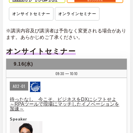
オンサイトセミナー
オンラインセミナー
※講演内容及び講演者は予告なく変更される場合があり
ます。あらかじめご了承ください。
オンサイトセミナー
9.16(水)
09:30
10:10
|
A02-01
待ったなし 今こそ、ビジネスをDXにシフトせよ
～RPAツールで現場にマッチしたイノベーションを
加速～
Speaker