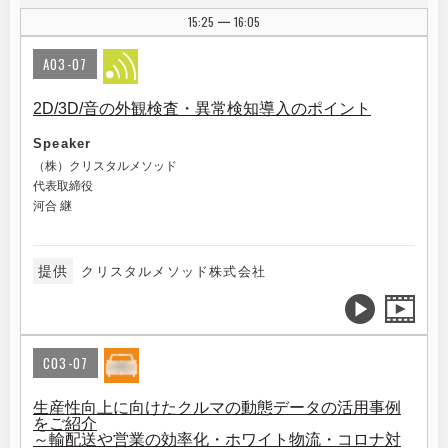
15:25
16:05
|
A03-07
2D/3D/音の外観検査・異常検知導入のポイント
Speaker
（株）クリスタルメソッド
代表取締役
河合 継
提供
クリスタルメソッド株式会社
C03-07
生産性向上に向けたクルマの動態データの活用事例
をご紹介
～輸配送や営業の効率化・ホワイト物流・コロナ対