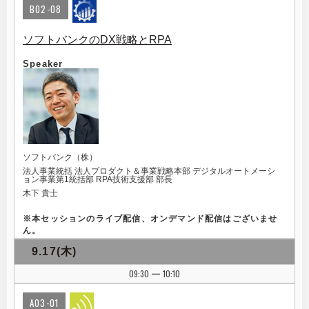
B02-08
ソフトバンクのDX戦略とRPA
Speaker
ソフトバンク（株）
法人事業統括 法人プロダクト＆事業戦略本部 デジタルオートメーシ
ョン事業第1統括部 RPA技術支援部 部長
木下 貴士
※
本セッションのライブ配信、オンデマンド配信はございませ
ん。
9.17(木)
09:30
10:10
|
A03-01