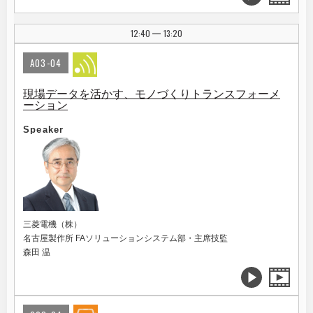
12:40
13:20
|
A03-04
現場データを活かす、モノづくりトランスフォーメ
ーション
Speaker
三菱電機（株）
名古屋製作所 FAソリューションシステム部・主席技監
森田 温