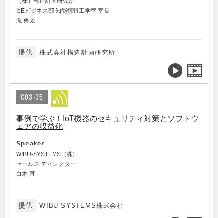
（株）構造計画研究所
IoEビジネス部 知能情報工学室 室長
滝 勇太
提供
株式会社構造計画研究所
C03-05
事例で学ぶ！IoT機器のセキュリティ対策とソフトウ
ェアの収益化
Speaker
WIBU-SYSTEMS（株）
セールス ディレクター
白木 直
提供
WIBU-SYSTEMS株式会社