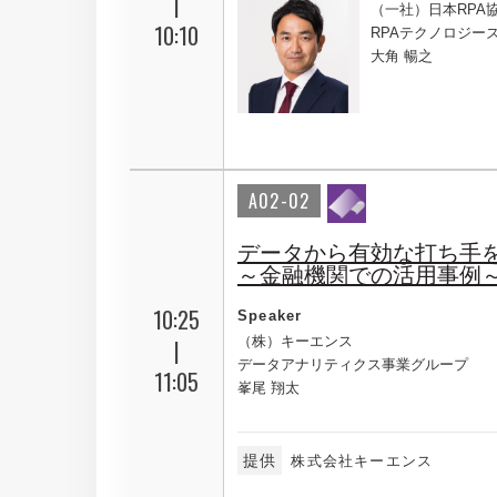
|
（一社）日本RPA協
10:10
RPAテクノロジー
大角 暢之
A02-02
データから有効な打ち手
～金融機関での活用事例
10:25
Speaker
（株）キーエンス
|
データアナリティクス事業グループ
11:05
峯尾 翔太
提供
株式会社キーエンス