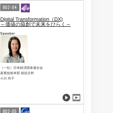
B02-04
Digital Transformation（DX)
～価値の協創で未来をひらく～
Speaker
（一社）日本経済団体連合会
産業技術本部 統括主幹
小川 尚子
B02-05