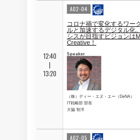
A02-04
コロナ禍で変化するワー
ルと加速するデジタル化。
シスが目指すビジョンはMa
Creative！
12:40
Speaker
|
13:20
（株）ディー・エヌ・エー（DeNA）
IT戦略部 部長
大脇 智洋
A02-05