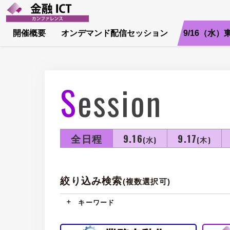
開催概要
オンデマンド配信セッション
9/16（水）
Session
全日程
9.16
9.17
(水)
(木)
絞り込み検索
(複数選択可)
キーワード