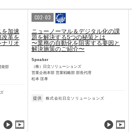
C02-03
スを加速
ニューノーマル＆デジタル化の課
務改革を
題を解決する5つの秘策とは
シナリオ
〜業務の自動化を阻害する要因と
解決施策のご紹介〜
Speaker
（株）日立ソリューションズ
開発部
営業企画本部 営業戦略部 部長代理
松本 匡孝
ズ
提供
株式会社日立ソリューションズ