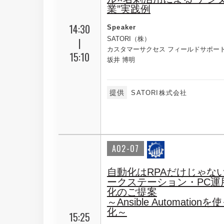
業”実践例
14:30
Speaker
SATORI（株）
|
カスタマーサクセス フィールドサポー
15:10
坂井 博明
提供
SATORI株式会社
A02-07
自動化はRPAだけじゃない
ークステーション・PC運
化のご提案
～Ansible Automatio
化～
15:25