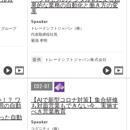
果的な業務の自動化と働き方の変
革
Speaker
トレードシフトジャパン（株）
トグループ
代表取締役社長
菊池 孝明
提供
トレードシフトジャパン株式会社
C02-07
！？ ワ
【AIで新型コロナ対策】集合研修
用の自動
も対面営業もできない今、実施す
べき営業教育
nを使った自動
Speaker
コグニティ（株）