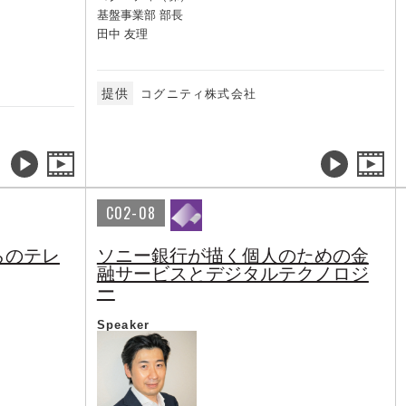
基盤事業部 部長
田中 友理
提供
コグニティ株式会社
C02-08
らのテレ
ソニー銀行が描く個人のための金
融サービスとデジタルテクノロジ
ー
Speaker