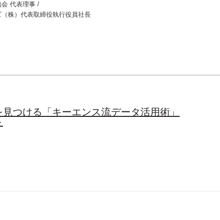
会 代表理事 /
ズ（株）代表取締役執行役員社長
を見つける「キーエンス流データ活用術」
～