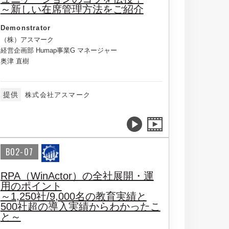
～新しい在席管理方法をご紹介
Demonstrator
（株）アスマーク
経営企画部 Humap事業G マネージャー
奥津 直樹
提供
株式会社アスマーク
B02-07
RPA（WinActor）の全社展開・運
用のポイント
～1,250社/9,000名の教育実績と
500社超の導入実績からわかったこ
と～