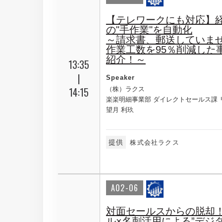
【テレワークにも対応】
の"手作業"を自動化
～請求書、郵送していま
作業工数を95％削減した
紹介！～
13:35
|
Speaker
14:15
（株）ラクス
楽楽明細事業部 ダイレクトセールス課 
望月 利玖
提供
株式会社ラクス
A02-06
対面セールスからの脱却！
ル×名刺活用による”デジ