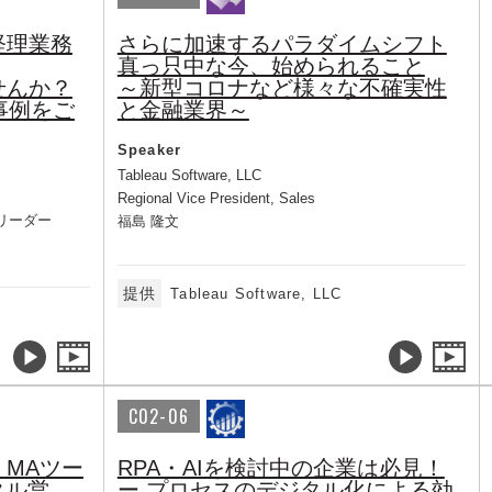
経理業務
さらに加速するパラダイムシフト
真っ只中な今、始められること
せんか？
～新型コロナなど様々な不確実性
事例をご
と金融業界～
Speaker
Tableau Software, LLC
Regional Vice President, Sales
リーダー
福島 隆文
提供
Tableau Software, LLC
C02-06
MAツー
RPA・AIを検討中の企業は必見！
タル営
ー プロセスのデジタル化による効