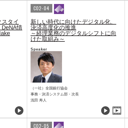
C02-04
クスタイ
新しい時代に向けたデジタル化、
DeNA情
決済高度化の推進
ke
～経理業務のデジタルシフトに向
けた取組み～
Speaker
（一社）全国銀行協会
事務・決済システム部・次長
浅田 寿人
C02-05