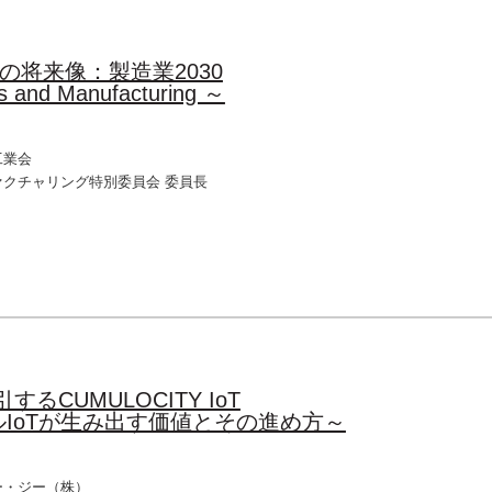
の将来像：製造業2030
s and Manufacturing ～
工業会
クチャリング特別委員会 委員長
るCUMULOCITY IoT
IoTが生み出す価値とその進め方～
ー・ジー（株）