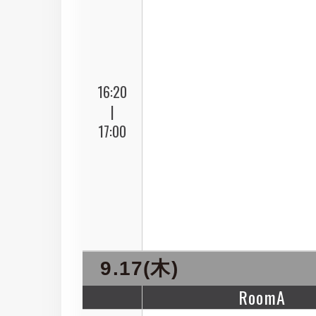
16:20
|
17:00
9.17(木)
RoomA