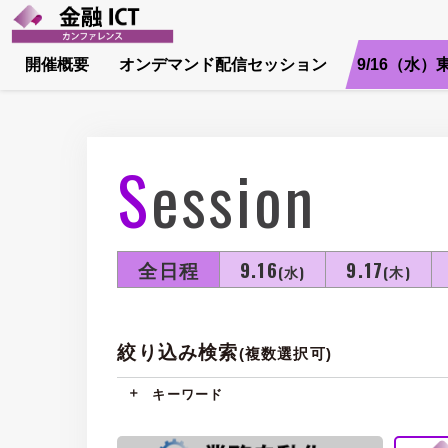
開催概要
オンデマンド配信セッション
9/16（水）
Session
全日程
9.16
9.17
(水)
(木)
絞り込み検索
(複数選択可)
キーワード