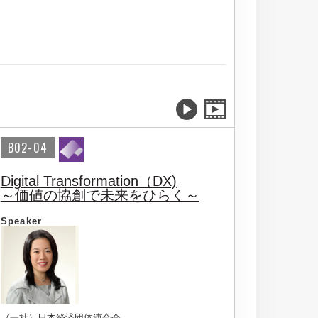
B02-04
Digital Transformation（DX)
～価値の協創で未来をひらく～
Speaker
（一社）日本経済団体連合会