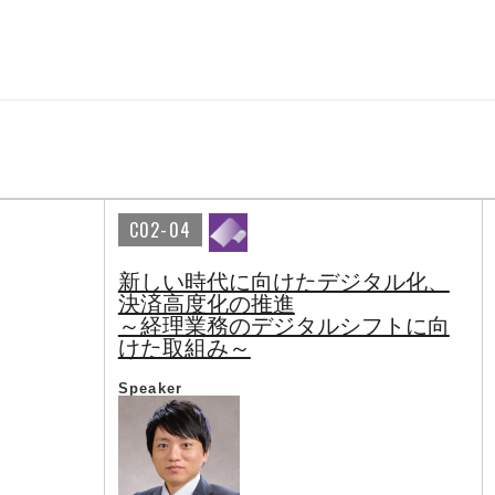
C02-04
新しい時代に向けたデジタル化、
決済高度化の推進
～経理業務のデジタルシフトに向
けた取組み～
Speaker