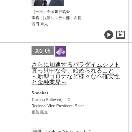
（一社）全国銀行協会
事務・決済システム部・次長
浅田 寿人
C02-05
さらに加速するパラダイムシフト
真っ只中な今、始められること
～新型コロナなど様々な不確実性
と金融業界～
Speaker
Tableau Software, LLC
Regional Vice President, Sales
福島 隆文
提供
Tableau Software, LLC