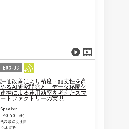
B03-03
評価改善により精度・頑丈性を高
めるAI研究開発と、データ秘匿化
連携による運用効率を考えたスマ
ートファクトリーの実現
Speaker
EAGLYS（株）
代表取締役社長
今林 広樹