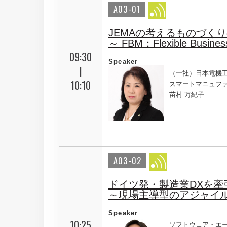
A03-01
JEMAの考えるものづくり
～ FBM：Flexible Busines
09:30
Speaker
|
（一社）日本電機
10:10
スマートマニュファ
苗村 万紀子
A03-02
ドイツ発・製造業DXを牽引す
～現場主導型のアジャイル
Speaker
10:25
ソフトウェア・エ