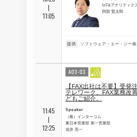
|
IoT&アナリティ
阿部 賢太郎
11:05
提供
ソフトウェア・エー・ジー株
A03-03
【FAX出社は不要】受発
テレワーク。FAX業務改
どもご紹介。
11:45
Speaker
（株）インターコム
|
東日本営業部 第一営業部
12:25
戎井 亮一