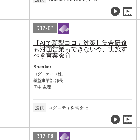
C02-07
【AIで新型コロナ対策】集合研修
も対面営業もできない今、実施す
べき営業教育
Speaker
コグニティ（株）
基盤事業部 部長
田中 友理
提供
コグニティ株式会社
C02-08