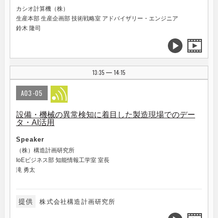
カシオ計算機（株）
生産本部 生産企画部 技術戦略室 アドバイザリー・エンジニア
鈴木 隆司
13:35
14:15
|
A03-05
設備・機械の異常検知に着目した製造現場でのデー
タ・AI活用
Speaker
（株）構造計画研究所
IoEビジネス部 知能情報工学室 室長
滝 勇太
提供
株式会社構造計画研究所