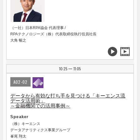
（一社）日本RPA協会 代表理事 /
RPAテクノロジーズ（株）代表取締役執行役員社長
大角 暢之
10:25
11:05
|
A02-02
データから有効な打ち手を見つける「キーエンス流
データ活用術」
～金融機関での活用事例～
Speaker
（株）キーエンス
データアナリティクス事業グループ
峯尾 翔太