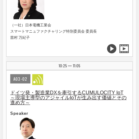
（一社）日本電機工業会
スマートマニュファクチャリング特別委員会 委員長
苗村 万紀子
10:25
11:05
|
A03-02
ドイツ発・製造業DXを牽引するCUMULOCITY IoT
～現場主導型のアジャイルIoTが生み出す価値とその
進め方～
Speaker