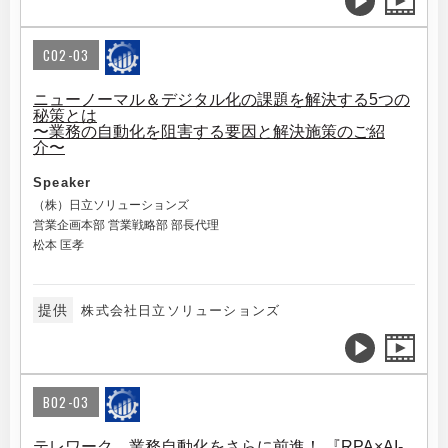
C02-03
ニューノーマル＆デジタル化の課題を解決する5つの
秘策とは
〜業務の自動化を阻害する要因と解決施策のご紹
介〜
Speaker
（株）日立ソリューションズ
営業企画本部 営業戦略部 部長代理
松本 匡孝
提供
株式会社日立ソリューションズ
B02-03
テレワーク、業務自動化をさらに前進！ 『RPA×AI-