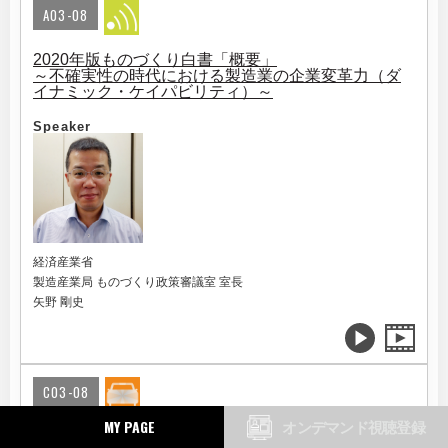
A03-08
2020年版ものづくり白書「概要」
～不確実性の時代における製造業の企業変革力（ダ
イナミック・ケイパビリティ）～
Speaker
経済産業省
製造産業局 ものづくり政策審議室 室長
矢野 剛史
C03-08
MY PAGE
オンデマンド視聴登録
withコロナ時代に加速する自動運転・MaaS市場