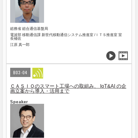
総務省 総合通信基盤局
電波部 移動通信課 新世代移動通信システム推進室 /ＩＴＳ推進室 室
長補佐
江原 真一郎
B03-04
ＣＡＳＩＯのスマート工場への取組み、 IoT&AI の企
画立案から導入・活用まで
Speaker