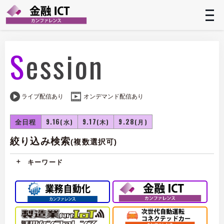
t
n
Session
ライブ配信あり
オンデマンド配信あり
全日程
9.16
9.17
9.28
(水)
(木)
(月)
絞り込み検索
(複数選択可)
キーワード