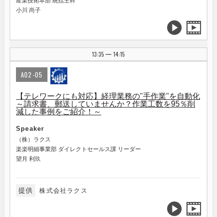
産業技術本部 統括主幹
小川 尚子
13:35
14:15
|
A02-05
【テレワークにも対応】経理業務の"手作業"を自動化
～請求書、郵送していませんか？作業工数を95％削
減した事例をご紹介！～
Speaker
（株）ラクス
楽楽明細事業部 ダイレクトセールス課 リーダー
望月 利玖
提供
株式会社ラクス