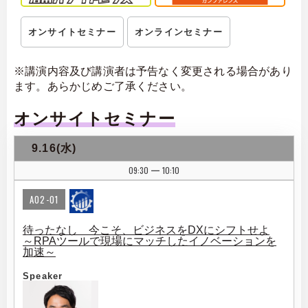
オンサイトセミナー
オンラインセミナー
※講演内容及び講演者は予告なく変更される場合があり
ます。あらかじめご了承ください。
オンサイトセミナー
9.16(水)
09:30
10:10
|
A02-01
待ったなし 今こそ、ビジネスをDXにシフトせよ
～RPAツールで現場にマッチしたイノベーションを
加速～
Speaker