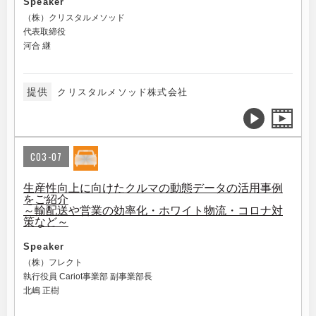
Speaker
（株）クリスタルメソッド
代表取締役
河合 継
提供
クリスタルメソッド株式会社
C03-07
生産性向上に向けたクルマの動態データの活用事例
をご紹介
～輸配送や営業の効率化・ホワイト物流・コロナ対
策など～
Speaker
（株）フレクト
執行役員 Cariot事業部 副事業部長
北嶋 正樹