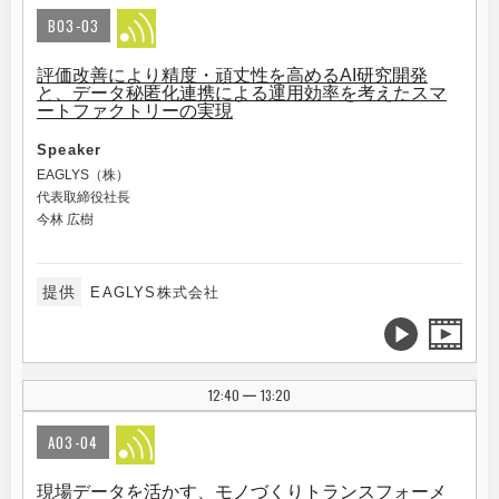
B03-03
評価改善により精度・頑丈性を高めるAI研究開発
と、データ秘匿化連携による運用効率を考えたスマ
ートファクトリーの実現
Speaker
EAGLYS（株）
代表取締役社長
今林 広樹
提供
EAGLYS株式会社
12:40
13:20
|
A03-04
現場データを活かす、モノづくりトランスフォーメ