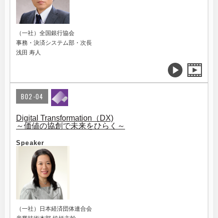
（一社）全国銀行協会
事務・決済システム部・次長
浅田 寿人
B02-04
Digital Transformation（DX)
～価値の協創で未来をひらく～
Speaker
（一社）日本経済団体連合会