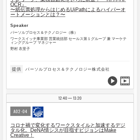
OCR』
〜紙伝票処理からはじめるUiPathによるハイパーオ
ートメーションとは？〜
Speaker
パーソルプロセス＆テクノロジー（株）
ワークスイッチ事業部 営業統括部 セールス第１グループ 兼 マーケテ
ィンググループ マネジャー
野村 衣里子
提供
パーソルプロセス＆テクノロジー株式会社
12:40
13:20
|
A02-04
コロナ禍で変化するワークスタイルと加速するデジ
タル化。DeNA情シスが目指すビジョンはMake
Creative！