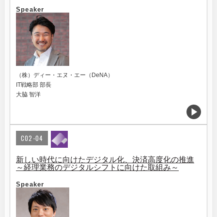
Speaker
（株）ディー・エヌ・エー（DeNA）
IT戦略部 部長
大脇 智洋
C02-04
新しい時代に向けたデジタル化、決済高度化の推進
～経理業務のデジタルシフトに向けた取組み～
Speaker