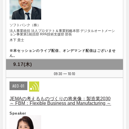
ソフトバンク（株）
法人事業統括 法人プロダクト＆事業戦略本部 デジタルオートメーシ
ョン事業第1統括部 RPA技術支援部 部長
木下 貴士
※
本セッションのライブ配信、オンデマンド配信はございませ
ん。
9.17(木)
09:30
10:10
|
A03-01
JEMAの考えるものづくりの将来像：製造業2030
～ FBM：Flexible Business and Manufacturing ～
Speaker