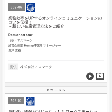
B02-06
業務効率をUPするオンラインコミュニケーションの
コツを伝授！
～新しい在席管理方法をご紹介
Demonstrator
（株）アスマーク
経営企画部 Humap事業G マネージャー
奥津 直樹
提供
株式会社アスマーク
15:25
16:05
|
A02-07
自動化はRPAだけじゃない！？ ワークステーショ