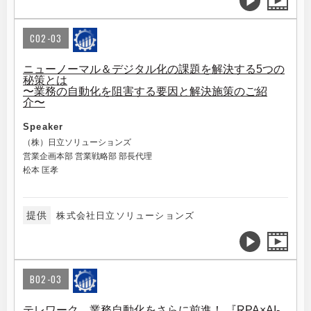
C02-03
ニューノーマル＆デジタル化の課題を解決する5つの
秘策とは
〜業務の自動化を阻害する要因と解決施策のご紹
介〜
Speaker
（株）日立ソリューションズ
営業企画本部 営業戦略部 部長代理
松本 匡孝
提供
株式会社日立ソリューションズ
B02-03
テレワーク、業務自動化をさらに前進！ 『RPA×AI-