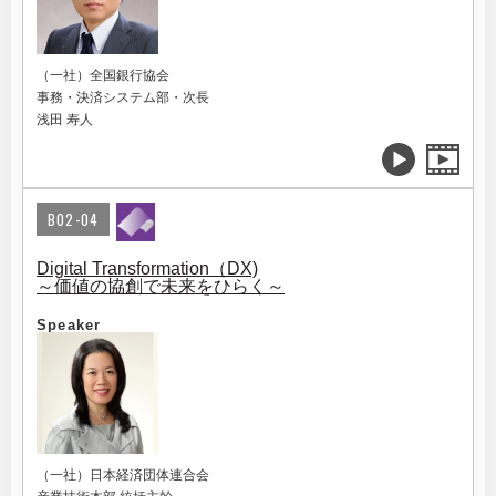
（一社）全国銀行協会
事務・決済システム部・次長
浅田 寿人
B02-04
Digital Transformation（DX)
～価値の協創で未来をひらく～
Speaker
（一社）日本経済団体連合会