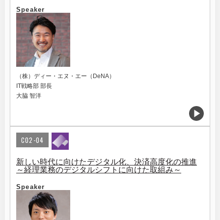
Speaker
（株）ディー・エヌ・エー（DeNA）
IT戦略部 部長
大脇 智洋
C02-04
新しい時代に向けたデジタル化、決済高度化の推進
～経理業務のデジタルシフトに向けた取組み～
Speaker