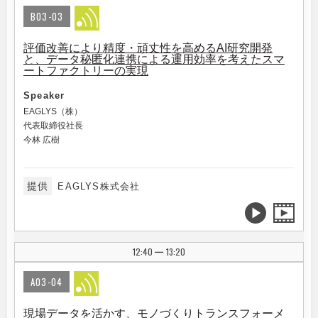
B03-03
評価改善により精度・頑丈性を高めるAI研究開発
と、データ秘匿化連携による運用効率を考えたスマ
ートファクトリーの実現
Speaker
EAGLYS（株）
代表取締役社長
今林 広樹
提供
EAGLYS株式会社
12:40
13:20
|
A03-04
現場データを活かす、モノづくりトランスフォーメ