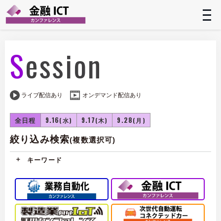
t
n
Session
ライブ配信あり
オンデマンド配信あり
全日程
9.16
9.17
9.28
(水)
(木)
(月)
絞り込み検索
(複数選択可)
キーワード