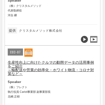
Speaker
（株）クリスタルメソッド
代表取締役
河合 継
提供
クリスタルメソッド株式会社
C03-07
生産性向上に向けたクルマの動態データの活用事例
をご紹介
～輸配送や営業の効率化・ホワイト物流・コロナ対
策など～
Speaker
（株）フレクト
執行役員 Cariot事業部 副事業部長
北嶋 正樹