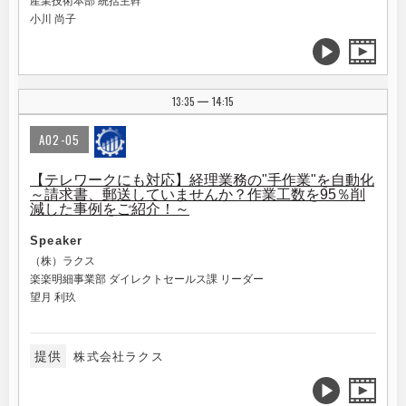
産業技術本部 統括主幹
小川 尚子
13:35
14:15
|
A02-05
【テレワークにも対応】経理業務の"手作業"を自動化
～請求書、郵送していませんか？作業工数を95％削
減した事例をご紹介！～
Speaker
（株）ラクス
楽楽明細事業部 ダイレクトセールス課 リーダー
望月 利玖
提供
株式会社ラクス