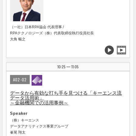
（一社）日本RPA協会 代表理事 /
RPAテクノロジーズ（株）代表取締役執行役員社長
大角 暢之
10:25
11:05
|
A02-02
データから有効な打ち手を見つける「キーエンス流
データ活用術」
～金融機関での活用事例～
Speaker
（株）キーエンス
データアナリティクス事業グループ
峯尾 翔太