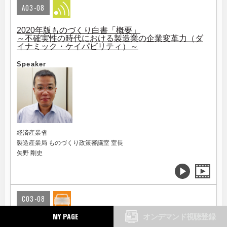
A03-08
2020年版ものづくり白書「概要」
～不確実性の時代における製造業の企業変革力（ダ
イナミック・ケイパビリティ）～
Speaker
経済産業省
製造産業局 ものづくり政策審議室 室長
矢野 剛史
C03-08
MY PAGE
オンデマンド視聴登録
withコロナ時代に加速する自動運転・MaaS市場