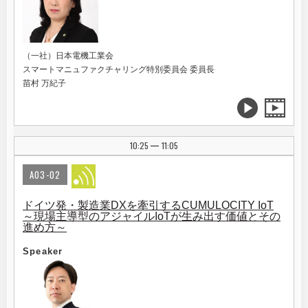
（一社）日本電機工業会
スマートマニュファクチャリング特別委員会 委員長
苗村 万紀子
10:25
11:05
|
A03-02
ドイツ発・製造業DXを牽引するCUMULOCITY IoT
～現場主導型のアジャイルIoTが生み出す価値とその
進め方～
Speaker