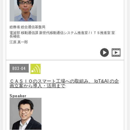
総務省 総合通信基盤局
電波部 移動通信課 新世代移動通信システム推進室 /ＩＴＳ推進室 室
長補佐
江原 真一郎
B03-04
ＣＡＳＩＯのスマート工場への取組み、 IoT&AI の企
画立案から導入・活用まで
Speaker