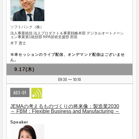
ソフトバンク（株）
法人事業統括 法人プロダクト＆事業戦略本部 デジタルオートメーシ
ョン事業第1統括部 RPA技術支援部 部長
木下 貴士
※
本セッションのライブ配信、オンデマンド配信はございませ
ん。
9.17(木)
09:30
10:10
|
A03-01
JEMAの考えるものづくりの将来像：製造業2030
～ FBM：Flexible Business and Manufacturing ～
Speaker