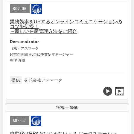
B02-06
業務効率をUPするオンラインコミュニケーションの
コツを伝授！
～新しい在席管理方法をご紹介
Demonstrator
（株）アスマーク
経営企画部 Humap事業G マネージャー
奥津 直樹
提供
株式会社アスマーク
15:25
16:05
|
A02-07
自動化はRPAだけじゃない！？ ワークステーショ