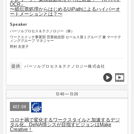
OCR』
〜紙伝票処理からはじめるUiPathによるハイパーオ
ートメーションとは？〜
Speaker
パーソルプロセス＆テクノロジー（株）
ワークスイッチ事業部 営業統括部 セールス第１グループ 兼 マーケテ
ィンググループ マネジャー
野村 衣里子
提供
パーソルプロセス＆テクノロジー株式会社
12:40
13:20
|
A02-04
コロナ禍で変化するワークスタイルと加速するデジ
タル化。DeNA情シスが目指すビジョンはMake
Creative！