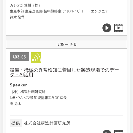
カシオ計算機（株）
生産本部 生産企画部 技術戦略室 アドバイザリー・エンジニア
鈴木 隆司
13:35
14:15
|
A03-05
設備・機械の異常検知に着目した製造現場でのデー
タ・AI活用
Speaker
（株）構造計画研究所
IoEビジネス部 知能情報工学室 室長
滝 勇太
提供
株式会社構造計画研究所